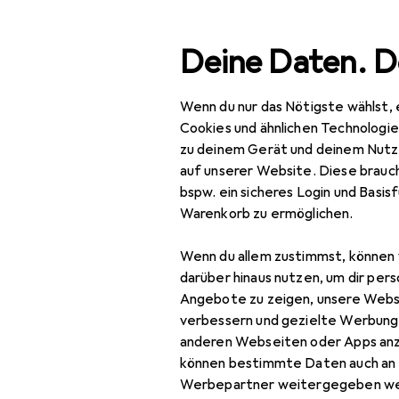
Suche
Deine Daten. D
Wenn du nur das Nötigste wählst, 
Navigation nach Kategorien
Gesamtsortiment
Cookies und ähnlichen Technologi
zu deinem Gerät und deinem Nutz
IT + Multimedia
auf unserer Website. Diese brauch
bspw. ein sicheres Login und Basis
Peripherie
Warenkorb zu ermöglichen.
Hubs + Switches
Wenn du allem zustimmst, können 
Data Converter
darüber hinaus nutzen, um dir pers
Angebote zu zeigen, unsere Webs
Dockingstation +
verbessern und gezielte Werbung
USB Hub
anderen Webseiten oder Apps an
können bestimmte Daten auch an 
KVM Switch
Werbepartner weitergegeben we