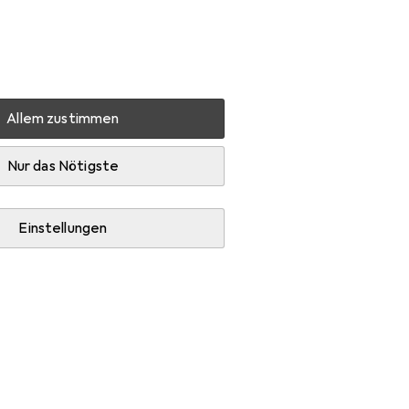
Einstellungen
Kundenkonto
Vergleichslisten
Merklisten
Warenkorb
Anmelden
Allem zustimmen
Nur das Nötigste
Einstellungen