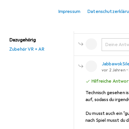
vor 2 Jahren
Verwandte
Kategorien
Impressum
Datenschutzerklär
Kann man die MQ 3 direkt
AR Brille
umständlich?
Dazugehörig
Zubehör VR + AR
JabbawokSil
vor 2 Jahren
•
Hilfreiche Antwor
Technisch gesehen ist
auf, sodass du irgen
Du musst auch ein "gu
nach Spiel musst du 