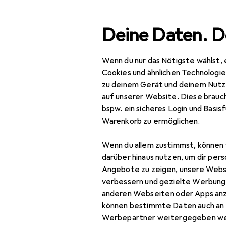
Suche
Deine Daten. D
Wenn du nur das Nötigste wählst, 
Navigation nach Kategorien
Gesamtsortiment
IT + Multimedia
Gaming 
Gesamtsortiment
Cookies und ähnlichen Technologi
zu deinem Gerät und deinem Nutz
IT + Multimedia
auf unserer Website. Diese brauch
EU
60
bspw. ein sicheres Login und Basis
Gaming + VR
Me
Warenkorb zu ermöglichen.
512
AR + VR
Wenn du allem zustimmst, können 
AR Brille
darüber hinaus nutzen, um dir pers
Angebote zu zeigen, unsere Webs
VR Brille
verbessern und gezielte Werbung
Frage zu Meta Qu
anderen Webseiten oder Apps an
Zubehör VR + AR
können bestimmte Daten auch an 
Werbepartner weitergegeben we
Pred4tor