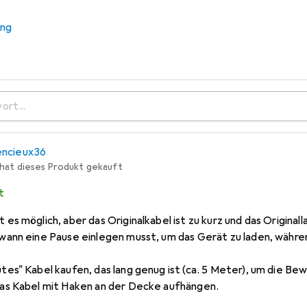
ung
 am Stromnetz anschliessen und so nutzen? Falls ja, warum wir
encieux36
 hat dieses Produkt gekauft
t
 es möglich, aber das Originalkabel ist zu kurz und das Origina
dwann eine Pause einlegen musst, um das Gerät zu laden, währe
tes" Kabel kaufen, das lang genug ist (ca. 5 Meter), um die Be
das Kabel mit Haken an der Decke aufhängen.