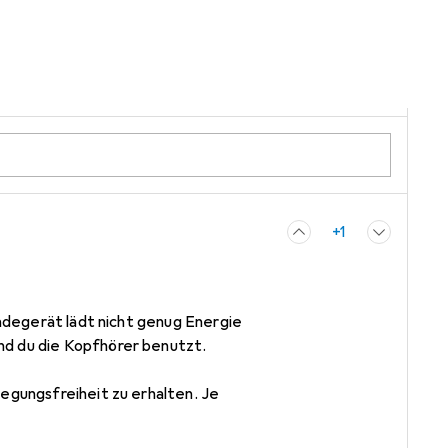
d es nicht gemacht, zu
+1
lladegerät lädt nicht genug Energie
nd du die Kopfhörer benutzt.
wegungsfreiheit zu erhalten. Je