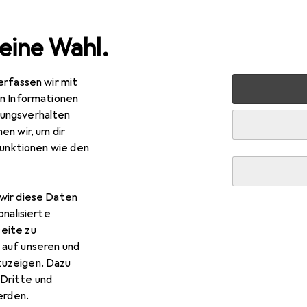
eine Wahl.
erfassen wir mit
+ VR
AR + VR
VR Brille
Meta Quest 3
Fragen zum
en Informationen
ungsverhalten
en wir, um dir
R
2,25
funktionen wie den
ta
Quest 3
 GB
wir diese Daten
onalisierte
eite zu
 auf unseren und
est 3
zuzeigen. Dazu
Dritte und
rden.