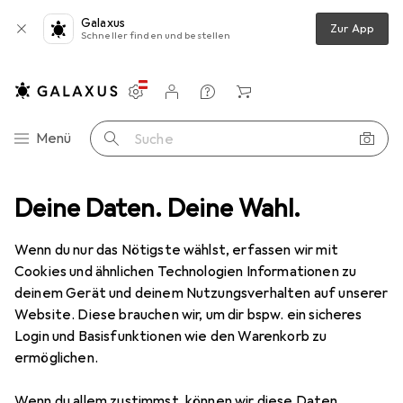
Galaxus
Zur App
Schneller finden und bestellen
Einstellungen
Kundenkonto
Vergleichslisten
Merklisten
Warenkorb
Navigation nach Kategorien
Menü
Suche
IT + Multimedia
Deine Daten. Deine Wahl.
Peripherie
Displays
Monitor Schutzfolie
Ausverkauf Monitor Schutzfolie
Wenn du nur das Nötigste wählst, erfassen wir mit
Cookies und ähnlichen Technologien Informationen zu
deinem Gerät und deinem Nutzungsverhalten auf unserer
Website. Diese brauchen wir, um dir bspw. ein sicheres
Login und Basisfunktionen wie den Warenkorb zu
ermöglichen.
Wenn du allem zustimmst, können wir diese Daten