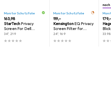
2
2
noch
/ 2
von
Monitor Schutzfolie
Monitor Schutzfolie
Monit
EUR
163,98
EUR
119,–
EUR
179,
StarTech
Privacy
Kensington
EQ Privacy
Hag
Screen For Dell
Screen Filter for
Blic
P3424WE
24inch Monitors 16:9
Stan
34", 21:9
24", 16:9
33.98"
U341