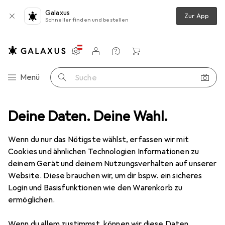
Galaxus
Zur App
Schneller finden und bestellen
Einstellungen
Kundenkonto
Vergleichslisten
Merklisten
Warenkorb
Navigation nach Kategorien
Menü
Suche
verkauf
Deine Daten. Deine Wahl.
IT + Multimedia
Notebooks + PCs
Tablet Zubehör
Ausverkauf Tablet Zubehör
Wenn du nur das Nötigste wählst, erfassen wir mit
Cookies und ähnlichen Technologien Informationen zu
deinem Gerät und deinem Nutzungsverhalten auf unserer
Website. Diese brauchen wir, um dir bspw. ein sicheres
Login und Basisfunktionen wie den Warenkorb zu
ermöglichen.
Wenn du allem zustimmst, können wir diese Daten