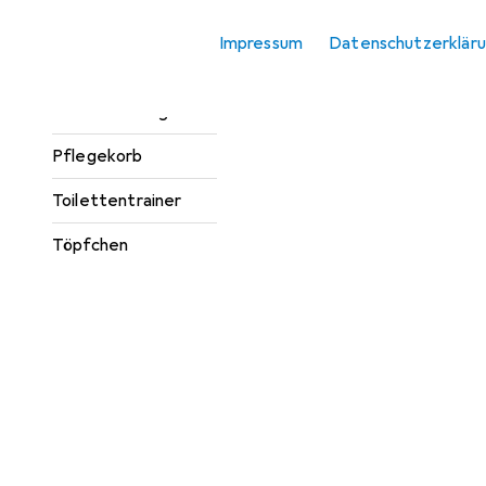
Kinderschemel
Impressum
Datenschutzerklär
Nasensauger
Personenwaage
Pflegekorb
Toilettentrainer
Töpfchen