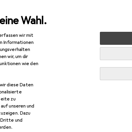
eine Wahl.
erfassen wir mit
 + Eltern
Babypflege
Babybadetuch
en Informationen
ungsverhalten
uch
en wir, um dir
funktionen wie den
wir diese Daten
onalisierte
eite zu
 auf unseren und
zuzeigen. Dazu
Dritte und
rden.