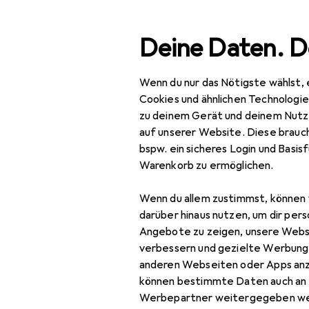
Suche
Deine Daten. D
Wenn du nur das Nötigste wählst, 
Navigation nach Kategorien
Gesamtsortiment
Baby
Gesamtsortiment
Cookies und ähnlichen Technologi
zu deinem Gerät und deinem Nutz
Babybadet
Baby + Eltern
auf unserer Website. Diese brauch
bspw. ein sicheres Login und Basis
Babypflege
Warenkorb zu ermöglichen.
Babybadetuch
Produkte
Forum
Wenn du allem zustimmst, können 
Babybadewanne
darüber hinaus nutzen, um dir pers
Angebote zu zeigen, unsere Webs
Babykörperpflege
verbessern und gezielte Werbung
anderen Webseiten oder Apps an
Beissring
können bestimmte Daten auch an 
Fieberthermometer
Werbepartner weitergegeben we