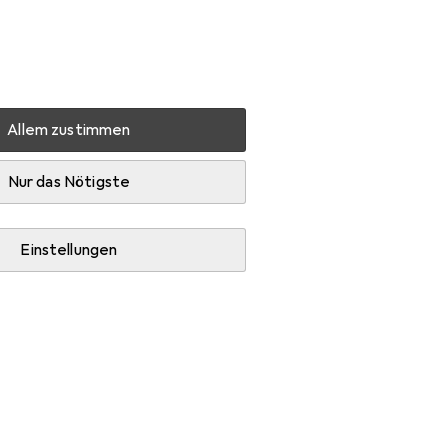
Einstellungen
Kundenkonto
Vergleichslisten
Merklisten
Warenkorb
Anmelden
Allem zustimmen
Nur das Nötigste
Einstellungen