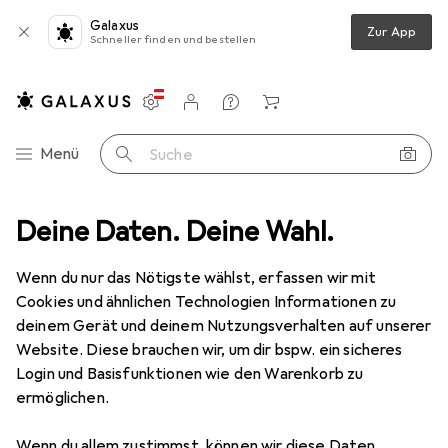
Galaxus
Zur App
Schneller finden und bestellen
Einstellungen
Kundenkonto
Vergleichslisten
Merklisten
Warenkorb
Navigation nach Kategorien
Menü
Suche
üro + Schreibwaren
Deine Daten. Deine Wahl.
Bürotechnik
Bürogeräte
Laminierfolie
Laminierfolie
Wenn du nur das Nötigste wählst, erfassen wir mit
Cookies und ähnlichen Technologien Informationen zu
deinem Gerät und deinem Nutzungsverhalten auf unserer
Produkte
Forum
Website. Diese brauchen wir, um dir bspw. ein sicheres
Login und Basisfunktionen wie den Warenkorb zu
ermöglichen.
Wenn du allem zustimmst, können wir diese Daten