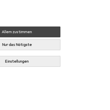
Einstellungen
Kundenkonto
Vergleichslisten
Merklisten
Warenkorb
Anmelden
Allem zustimmen
chivieren
Mappe
Nur das Nötigste
Einstellungen