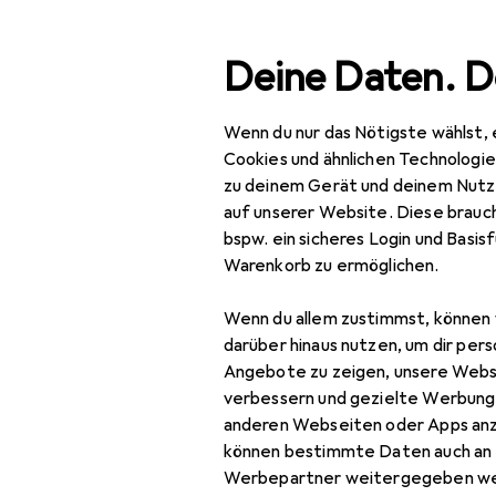
Suche
Deine Daten. D
Wenn du nur das Nötigste wählst, 
Navigation nach Kategorien
Gesamtsortiment
Aus
Gesamtsortiment
Cookies und ähnlichen Technologi
zu deinem Gerät und deinem Nutz
Ausverkauf
Ausverkauf
auf unserer Website. Diese brauch
bspw. ein sicheres Login und Basis
Büro + Schreibwaren
Warenkorb zu ermöglichen.
Bürobedarf
Wenn du allem zustimmst, können 
Ordnen + Archivieren
darüber hinaus nutzen, um dir pers
Angebote zu zeigen, unsere Webs
Büroklammer
verbessern und gezielte Werbung
anderen Webseiten oder Apps an
Fotoalbum
können bestimmte Daten auch an 
Mappe
Werbepartner weitergegeben we