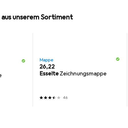
 aus unserem Sortiment
Mappe
EUR
26,22
Esselte
Zeichnungsmappe
e
46