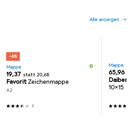
Alle anzeigen
−6%
Mappe
Mappe
EUR
65,96
EUR
EUR
19,37
statt
20,68
Daiber
1x1
Favorit
Zeichenmappe
10x15
A2
9
3