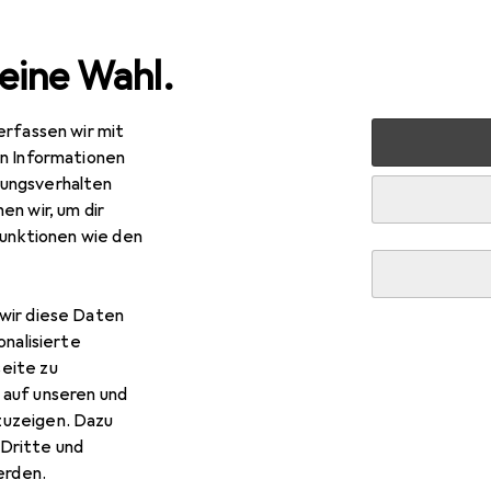
eine Wahl.
erfassen wir mit
verkauf
Büro + Schreibwaren
Bürobedarf
Ordnen + Ar
en Informationen
ungsverhalten
 Mappe
en wir, um dir
funktionen wie den
wir diese Daten
onalisierte
eite zu
 auf unseren und
zuzeigen. Dazu
Dritte und
rden.