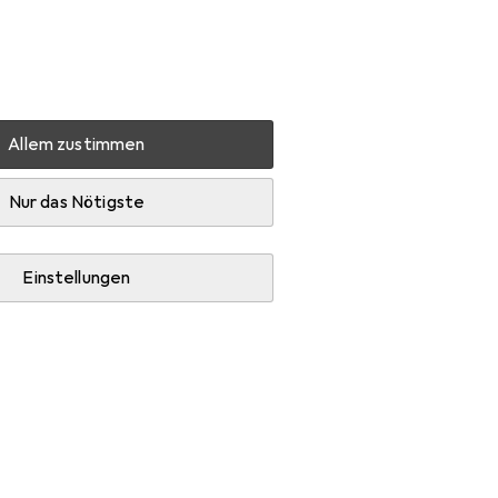
Einstellungen
Kundenkonto
Vergleichslisten
Merklisten
Warenkorb
Anmelden
Allem zustimmen
Nur das Nötigste
Einstellungen