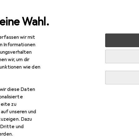
eine Wahl.
erfassen wir mit
 + Schreibwaren
Basteln
Bastelgrundmaterial
en Informationen
ungsverhalten
material
en wir, um dir
funktionen wie den
wir diese Daten
onalisierte
eite zu
 auf unseren und
zuzeigen. Dazu
Dritte und
rden.