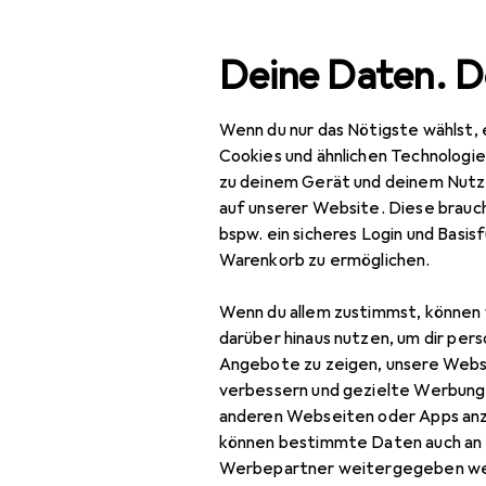
Suche
Deine Daten. D
Wenn du nur das Nötigste wählst, 
Navigation nach Kategorien
Gesamtsortiment
Büro
Gesamtsortiment
Cookies und ähnlichen Technologi
zu deinem Gerät und deinem Nutz
Bastelgrund
Büro + Schreibwaren
auf unserer Website. Diese brauch
bspw. ein sicheres Login und Basis
Basteln
Warenkorb zu ermöglichen.
Bastelgrundmaterial
Entdecken
Forum
Wenn du allem zustimmst, können 
Bastelfilz
darüber hinaus nutzen, um dir pers
Angebote zu zeigen, unsere Webs
Bastelpapier
verbessern und gezielte Werbung
anderen Webseiten oder Apps an
Bastelperlen
können bestimmte Daten auch an 
Bastelrohlinge
Werbepartner weitergegeben we