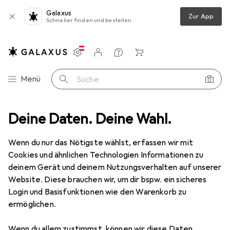
Galaxus
Zur App
Schneller finden und bestellen
Einstellungen
Kundenkonto
Vergleichslisten
Merklisten
Warenkorb
Navigation nach Kategorien
Menü
Suche
tsortiment
Deine Daten. Deine Wahl.
Büro + Schreibwaren
Basteln
Bastelhilfsmittel
Bastelhilfsmittel
Wenn du nur das Nötigste wählst, erfassen wir mit
Cookies und ähnlichen Technologien Informationen zu
deinem Gerät und deinem Nutzungsverhalten auf unserer
Entdecken
Forum
Website. Diese brauchen wir, um dir bspw. ein sicheres
Login und Basisfunktionen wie den Warenkorb zu
ermöglichen.
Wenn du allem zustimmst, können wir diese Daten