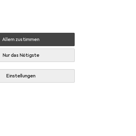
Einstellungen
Kundenkonto
Vergleichslisten
Merklisten
Warenkorb
Anmelden
Allem zustimmen
Nur das Nötigste
Einstellungen