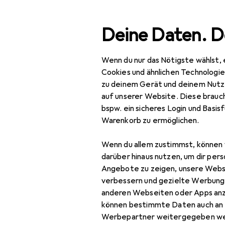
Suche
Deine Daten. D
Wenn du nur das Nötigste wählst, 
Navigation nach Kategorien
Gesamtsortiment
Büro
Gesamtsortiment
Cookies und ähnlichen Technologi
zu deinem Gerät und deinem Nutz
Lineal
· Mas
Büro + Schreibwaren
auf unserer Website. Diese brauch
bspw. ein sicheres Login und Basis
Basteln
Warenkorb zu ermöglichen.
Bastelhilfsmittel
Produkte
Forum
Wenn du allem zustimmst, können 
Bleistift
darüber hinaus nutzen, um dir pers
Angebote zu zeigen, unsere Webs
Cutter
verbessern und gezielte Werbung
anderen Webseiten oder Apps an
Kleber
können bestimmte Daten auch an 
Lineal
Werbepartner weitergegeben we