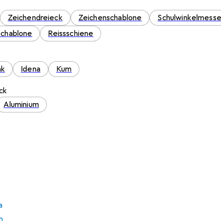
Zeichendreieck
Zeichenschablone
Schulwinkelmesse
schablone
Reissschiene
ak
Idena
Kum
ck
Aluminium
a
n