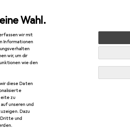
eine Wahl.
erfassen wir mit
 + Schreibwaren
Basteln
Bastelhilfsmittel
Lineal
en Informationen
ungsverhalten
sstab
en wir, um dir
funktionen wie den
wir diese Daten
onalisierte
eite zu
 auf unseren und
zuzeigen. Dazu
Dritte und
rden.