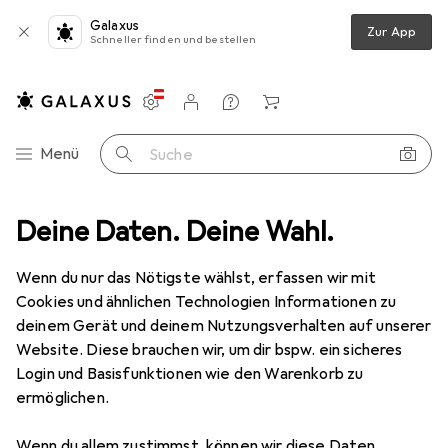
Galaxus
Zur App
Schneller finden und bestellen
Einstellungen
Kundenkonto
Vergleichslisten
Merklisten
Warenkorb
Navigation nach Kategorien
Menü
Suche
tsortiment
Deine Daten. Deine Wahl.
Büro + Schreibwaren
Basteln
Bastelhilfsmittel
Bastelhilfsmittel
Wenn du nur das Nötigste wählst, erfassen wir mit
Cookies und ähnlichen Technologien Informationen zu
deinem Gerät und deinem Nutzungsverhalten auf unserer
Entdecken
Forum
Website. Diese brauchen wir, um dir bspw. ein sicheres
Login und Basisfunktionen wie den Warenkorb zu
ermöglichen.
Wenn du allem zustimmst, können wir diese Daten