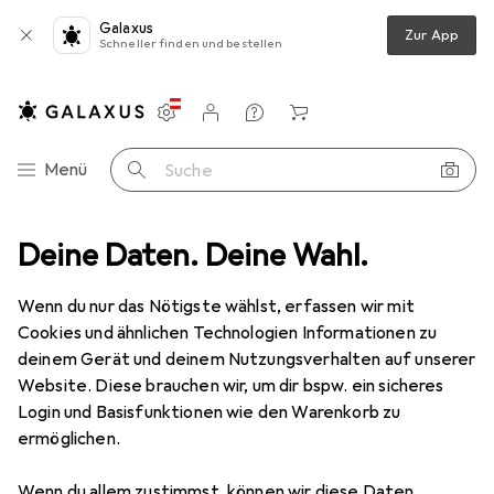
Galaxus
Zur App
Schneller finden und bestellen
Einstellungen
Kundenkonto
Vergleichslisten
Merklisten
Warenkorb
Navigation nach Kategorien
Menü
Suche
Deine Daten. Deine Wahl.
Büro + Schreibwaren
Basteln
Bastelhilfsmittel
Kleber
Kleber
Wenn du nur das Nötigste wählst, erfassen wir mit
Cookies und ähnlichen Technologien Informationen zu
deinem Gerät und deinem Nutzungsverhalten auf unserer
Entdecken
Forum
Website. Diese brauchen wir, um dir bspw. ein sicheres
Login und Basisfunktionen wie den Warenkorb zu
Bestseller
ermöglichen.
Wenn du allem zustimmst, können wir diese Daten