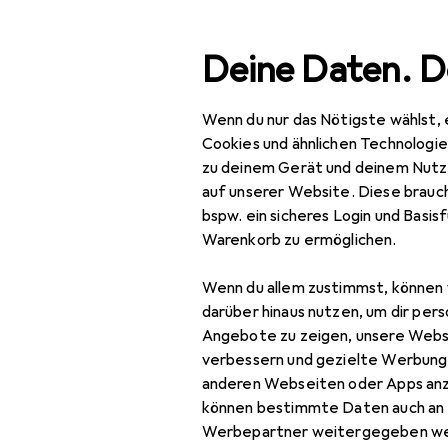
Suche
Deine Daten. D
Wenn du nur das Nötigste wählst, 
Navigation nach Kategorien
Gesamtsortiment
Woh
Gesamtsortiment
Cookies und ähnlichen Technologi
zu deinem Gerät und deinem Nutz
Garten + Te
Wohnen
auf unserer Website. Diese brauch
bspw. ein sicheres Login und Basis
Garten + Terrasse
Warenkorb zu ermöglichen.
Abdeckplane
Entdecken
Forum
Wenn du allem zustimmst, können 
Bepflanzung
darüber hinaus nutzen, um dir pers
Angebote zu zeigen, unsere Webs
Diskussionen in Gart
Gartenaccessoires
verbessern und gezielte Werbung
anderen Webseiten oder Apps an
Gartenbeleuchtung
können bestimmte Daten auch an 
Gartenhaus +
Werbepartner weitergegeben we