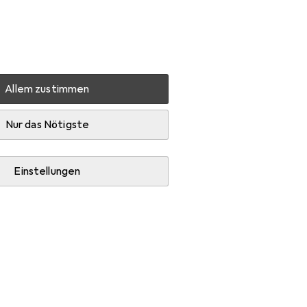
Einstellungen
Kundenkonto
Vergleichslisten
Merklisten
Warenkorb
Anmelden
Allem zustimmen
Nur das Nötigste
Einstellungen
Diskussion starten