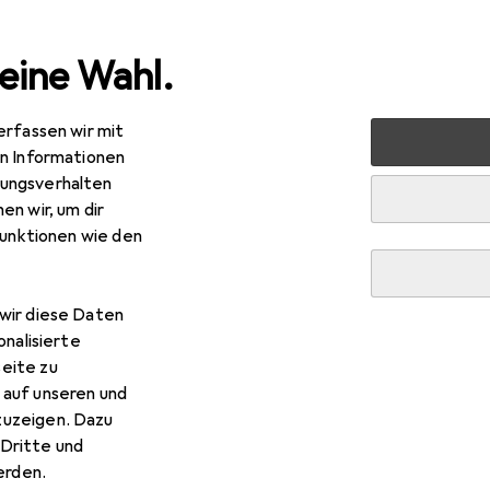
eine Wahl.
erfassen wir mit
nen
Garten + Terrasse
en Informationen
ungsverhalten
rrasse
en wir, um dir
funktionen wie den
wir diese Daten
onalisierte
eite zu
en + Terrasse
 auf unseren und
zuzeigen. Dazu
Dritte und
rden.