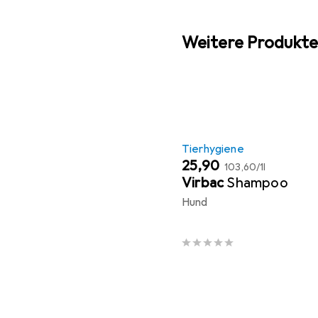
Weitere Produkte
Tierhygiene
EUR
EUR
25,90
103,60
/
1l
Virbac
Shampoo
Hund