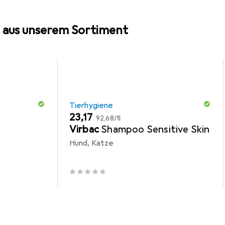
 aus unserem Sortiment
Tierhygiene
EUR
EUR
23,17
92,68
/
1l
Virbac
Shampoo Sensitive Skin
Hund, Katze