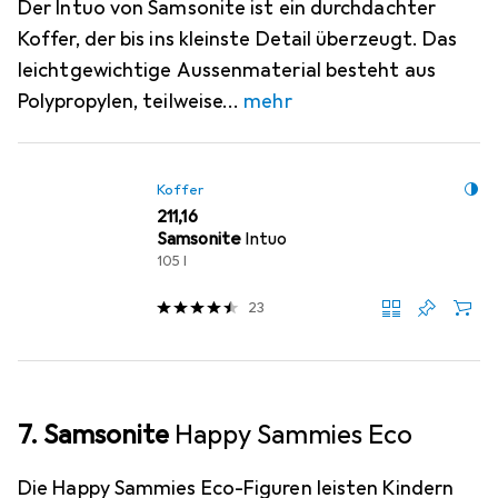
Der Intuo von Samsonite ist ein durchdachter
Koffer, der bis ins kleinste Detail überzeugt. Das
leichtgewichtige Aussenmaterial besteht aus
Polypropylen, teilweise
mehr
Koffer
EUR
211,16
Samsonite
Intuo
105 l
23
7. Samsonite
Happy Sammies Eco
Die Happy Sammies Eco-Figuren leisten Kindern