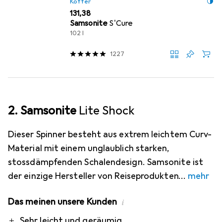
Koffer
EUR
131,38
Samsonite
S'Cure
102 l
1227
2. Samsonite
Lite Shock
Dieser Spinner besteht aus extrem leichtem Curv-
Material mit einem unglaublich starken,
stossdämpfenden Schalendesign. Samsonite ist
der einzige Hersteller von Reiseprodukten
mehr
Das meinen unsere Kunden
i
Pro
Contra
Sehr leicht und geräumig