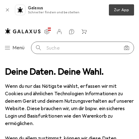
Galaxus
Zur App
Schneller finden und bestellen
Einstellungen
Kundenkonto
Vergleichslisten
Merklisten
Warenkorb
Navigation nach Kategorien
Menü
Suche
Bestseller Koffer von
Deine Daten. Deine Wahl.
Samsonite
Wenn du nur das Nötigste wählst, erfassen wir mit
Cookies und ähnlichen Technologien Informationen zu
Diese Seite bleibt immer aktuell und wird automatisch
deinem Gerät und deinem Nutzungsverhalten auf unserer
i
aktualisiert.
Website. Diese brauchen wir, um dir bspw. ein sicheres
Login und Basisfunktionen wie den Warenkorb zu
ermöglichen.
1. Samsonite
S'Cure
Wenn du allem zustimmst, können wir diese Daten