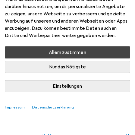
Samsonite gelingt es erneut, die Polypropylen-
darüber hinaus nutzen, um dir personalisierte Angebote
Kollektionen mit Dreipunkt-Verschluss zu
zu zeigen, unsere Webseite zu verbessern und gezielte
Werbung auf unseren und anderen Webseiten oder Apps
revolutionieren, dank des neuen, sensationell
anzuzeigen. Dazu können bestimmte Daten auch an
leichten Materials aus Polypropylen,
mehr
Dritte und Werbepartner weitergegeben werden.
Das meinen unsere Kunden
i
Allem zustimmen
Pro
Contra
Sinnvolles Innenleben, rollt sehr gut, relativ
leicht.
Nur das Nötigste
stabil und robust
Einstellungen
gut konstruiert, sauberes Design und robust
Kein Innenfutter
Impressum
Datenschutzerklärung
dünnes Material