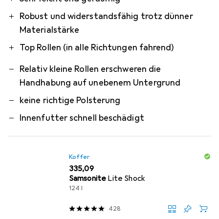
Robust und widerstandsfähig trotz dünner
Materialstärke
Top Rollen (in alle Richtungen fahrend)
Relativ kleine Rollen erschweren die
Handhabung auf unebenem Untergrund
keine richtige Polsterung
Innenfutter schnell beschädigt
Koffer
EUR
335,09
Samsonite
Lite Shock
124 l
428