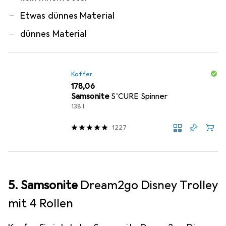
Etwas dünnes Material
dünnes Material
Koffer
EUR
178,06
Samsonite
S'CURE Spinner
138 l
1227
5. Samsonite
Dream2go Disney Trolley
mit 4 Rollen