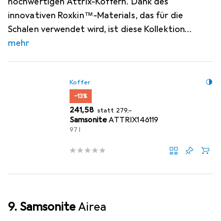
hochwertigen Attrix-Koffern. Dank des
innovativen Roxkin™-Materials, das für die
Schalen verwendet wird, ist diese Kollektion
mehr
Koffer
−13%
EUR
EUR
241,58
statt
279,–
Samsonite
ATTRIX146119
97 l
9. Samsonite
Airea