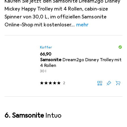
Kaufen Sie jetzt den Samsonite Dream2go Disney
Mickey Happy Trolley mit 4 Rollen, cabin-size
Spinner von 30,0 L, im offiziellen Samsonite
Online-Shop mit kostenloser
mehr
Koffer
EUR
66,90
Samsonite
Dream2go Disney Trolley mit
4 Rollen
30 l
2
6. Samsonite
Intuo