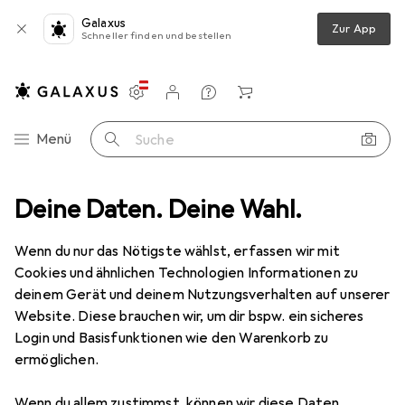
Galaxus
Zur App
Schneller finden und bestellen
Einstellungen
Kundenkonto
Vergleichslisten
Merklisten
Warenkorb
Navigation nach Kategorien
Menü
Suche
Gesamtsortiment
Deine Daten. Deine Wahl.
Haushalt
Reisegepäck + Zubehör
Koffer
Koffer
Wenn du nur das Nötigste wählst, erfassen wir mit
Cookies und ähnlichen Technologien Informationen zu
deinem Gerät und deinem Nutzungsverhalten auf unserer
Produkte
Forum
Website. Diese brauchen wir, um dir bspw. ein sicheres
Login und Basisfunktionen wie den Warenkorb zu
ermöglichen.
Wenn du allem zustimmst, können wir diese Daten