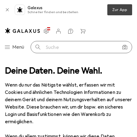
Galaxus
Zur App
Schneller finden und bestellen
Einstellungen
Kundenkonto
Vergleichslisten
Merklisten
Warenkorb
Navigation nach Kategorien
Menü
Suche
Gesamtsortiment
Deine Daten. Deine Wahl.
Haushalt
Ostern
Ostereier verzieren
Ostereier verzieren
Wenn du nur das Nötigste wählst, erfassen wir mit
Cookies und ähnlichen Technologien Informationen zu
deinem Gerät und deinem Nutzungsverhalten auf unserer
Entdecken
Forum
Website. Diese brauchen wir, um dir bspw. ein sicheres
Login und Basisfunktionen wie den Warenkorb zu
ermöglichen.
Wenn du allem zustimmst, können wir diese Daten