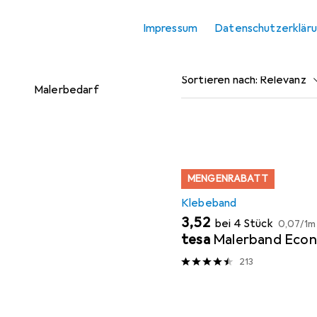
Klebeband
Impressum
Datenschutzerklär
Beliebt
Klebeband
Pinsel
Zubehör
Sortieren nach
:
Relevanz
Malerbedarf
Produktliste
MENGENRABATT
Klebeband
EUR
EUR
3,52
bei 4 Stück
0,07
/
1m
tesa
Malerband Eco
213