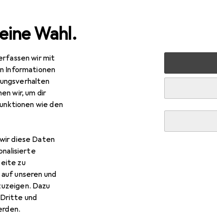
eine Wahl.
erfassen wir mit
t + Garten
Bauen + Renovieren
Farben + Anstriche
en Informationen
ungsverhalten
en wir, um dir
R
30
bei 2 Stück
funktionen wie den
la
Farbwalze
cm
wir diese Daten
onalisierte
eite zu
 auf unseren und
 Hola Farbwalze
zuzeigen. Dazu
Dritte und
 Zubehör zum Produkt Hola Farbwalze aus den Kategorien Kle
rden.