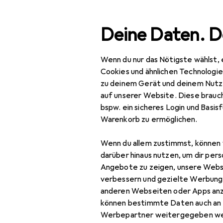
Suche
Deine Daten. D
Wenn du nur das Nötigste wählst, 
Navigation nach Kategorien
Gesamtsortiment
Baumark
Gesamtsortiment
Cookies und ähnlichen Technologi
zu deinem Gerät und deinem Nutz
Baumarkt + Garten
auf unserer Website. Diese brauch
EU
11,
bspw. ein sicheres Login und Basis
Bauen + Renovieren
Ho
Warenkorb zu ermöglichen.
25 
Farben + Anstriche
Wenn du allem zustimmst, können 
Malerbedarf
darüber hinaus nutzen, um dir pers
Angebote zu zeigen, unsere Webs
Abdeckmaterial
verbessern und gezielte Werbung
Zubehör für
anderen Webseiten oder Apps an
Farbroller
können bestimmte Daten auch an 
Farbsprühsystem
Hier findest du passendes
Werbepartner weitergegeben we