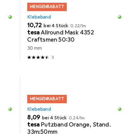
MENGENRABATT
Klebeband
EUR
EUR
10,72
bei 4 Stück
0,22
/
1m
tesa
Allround Mask 4352
Craftsmen 50:30
30 mm
3
MENGENRABATT
Klebeband
EUR
EUR
8,09
bei 4 Stück
0,24
/
1m
tesa
Putzband Orange, Stand.
33m:50mm