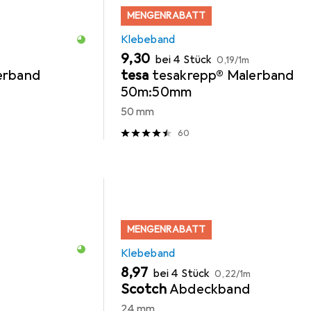
MENGENRABATT
Klebeband
EUR
EUR
9,30
bei 4 Stück
0,19
/
1m
erband
tesa
tesakrepp® Malerband
50m:50mm
50 mm
60
MENGENRABATT
Klebeband
EUR
EUR
8,97
bei 4 Stück
0,22
/
1m
Scotch
Abdeckband
24 mm