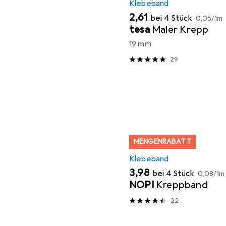
Klebeband
EUR
EUR
2,61
bei 4 Stück
0,05
/
1m
tesa
Maler Krepp
19 mm
29
MENGENRABATT
Klebeband
EUR
EUR
3,98
bei 4 Stück
0,08
/
1m
NOPI
Kreppband
22