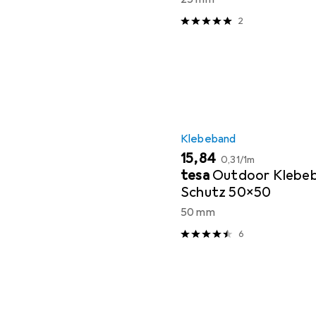
2
Klebeband
EUR
EUR
15,84
0,31
/
1m
tesa
Outdoor Klebeb
Schutz 50x50
50 mm
6