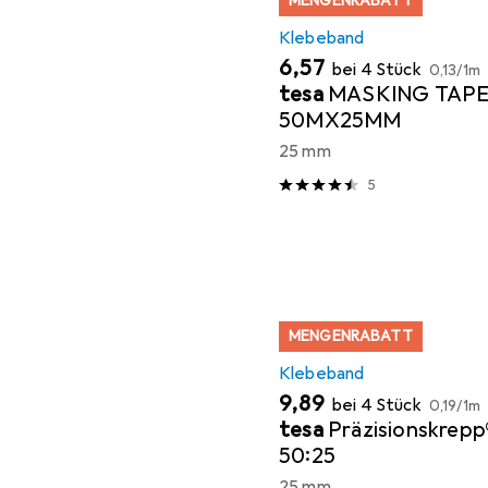
MENGENRABATT
Klebeband
EUR
EUR
6,57
bei 4 Stück
0,13
/
1m
tesa
MASKING TAPE
50MX25MM
25 mm
5
MENGENRABATT
Klebeband
EUR
EUR
9,89
bei 4 Stück
0,19
/
1m
tesa
Präzisionskrepp
50:25
25 mm