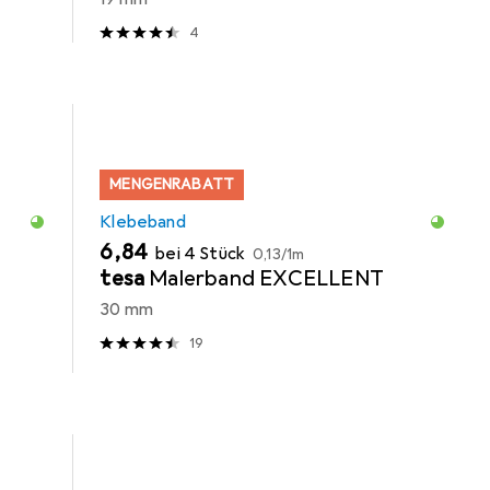
4
MENGENRABATT
Klebeband
EUR
EUR
6,84
bei 4 Stück
0,13
/
1m
tesa
Malerband EXCELLENT
30 mm
19