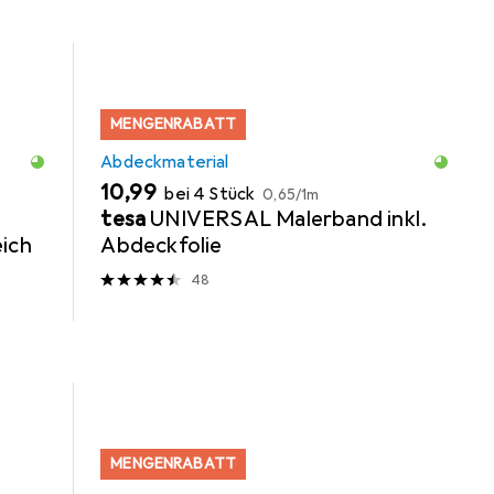
MENGENRABATT
Abdeckmaterial
EUR
EUR
10,99
bei 4 Stück
0,65
/
1m
tesa
UNIVERSAL Malerband inkl.
ich
Abdeckfolie
48
MENGENRABATT