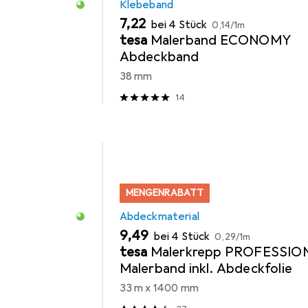
Klebeband
EUR
EUR
7,22
bei 4 Stück
0,14
/
1m
tesa
Malerband ECONOMY
Abdeckband
38 mm
14
MENGENRABATT
Abdeckmaterial
EUR
EUR
9,49
bei 4 Stück
0,29
/
1m
tesa
Malerkrepp PROFESSIO
Malerband inkl. Abdeckfolie
33 m x 1400 mm