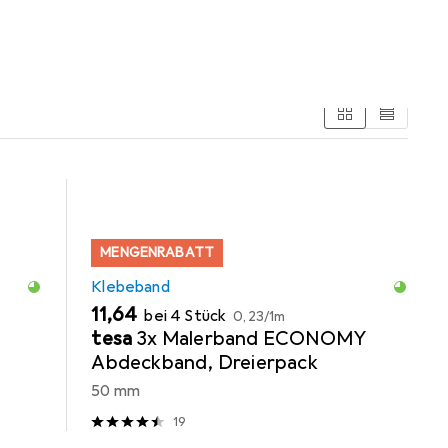
MENGENRABATT
Klebeband
EUR
EUR
11,64
bei 4 Stück
0,23
/
1m
Y
tesa
3x Malerband ECONOMY
Abdeckband, Dreierpack
50 mm
19