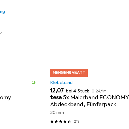
ung
Abdeckmaterial
Zubehör Malerbedarf
Hola
MENGENRABATT
Klebeband
EUR
EUR
12,07
bei 4 Stück
0,24
/
1m
nomy
tesa
5x Malerband ECONOM
Abdeckband, Fünferpack
30 mm
213