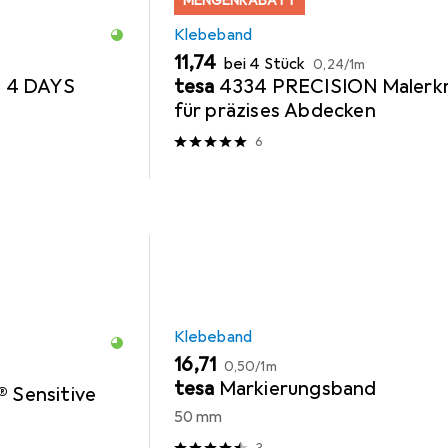
MENGENRABATT
Klebeband
EUR
EUR
11,74
bei 4 Stück
0,24
/
1m
 4 DAYS
tesa
4334 PRECISION Malerk
für präzises Abdecken
6
Klebeband
EUR
EUR
16,71
0,50
/
1m
tesa
Markierungsband
® Sensitive
50 mm