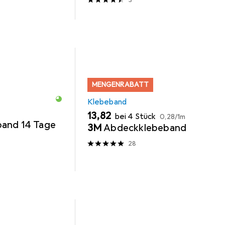
3
MENGENRABATT
Klebeband
EUR
EUR
13,82
bei 4 Stück
0,28
/
1m
and 14 Tage
3M
Abdeckklebeband
28