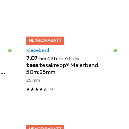
MENGENRABATT
Klebeband
EUR
EUR
7,07
bei 4 Stück
0,14
/
1m
tesa
tesakrepp® Malerband
s
50m:25mm
25 mm
60