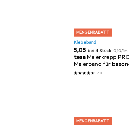
MENGENRABATT
Klebeband
EUR
EUR
5,05
bei 4 Stück
0,10
/
1m
tesa
Malerkrepp PR
Malerband für beson
Abkleben
60
MENGENRABATT