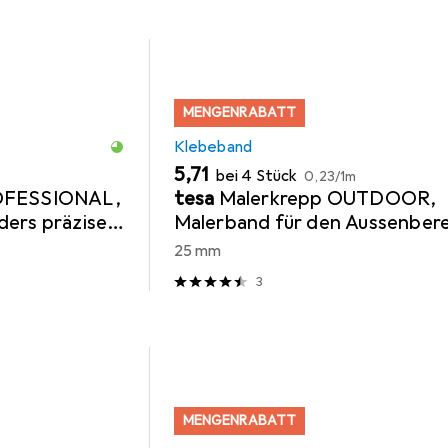
MENGENRABATT
Klebeband
EUR
EUR
5,71
bei 4 Stück
0,23
/
1m
OFESSIONAL,
tesa
Malerkrepp OUTDOOR,
ders präzises
Malerband für den Aussenbere
25 mm
3
MENGENRABATT