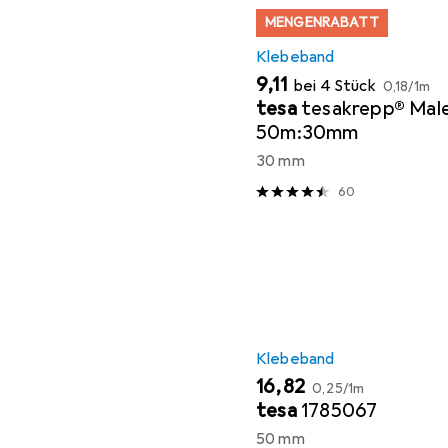
MENGENRABATT
Klebeband
EUR
EUR
9,11
bei 4 Stück
0,18
/
1m
tesa
tesakrepp® Mal
50m:30mm
30 mm
60
Klebeband
EUR
EUR
16,82
0,25
/
1m
tesa
1785067
50 mm