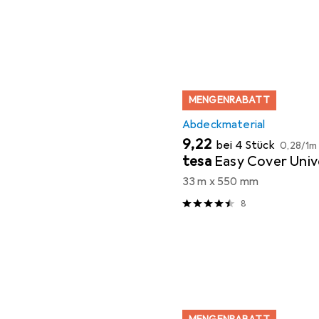
MENGENRABATT
Abdeckmaterial
EUR
EUR
9,22
bei 4 Stück
0,28
/
1m
tesa
Easy Cover Univ
33 m x 550 mm
8