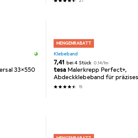
27
MENGENRABATT
Klebeband
EUR
EUR
7,41
bei 4 Stück
0,14
/
1m
ersal 33x550
tesa
Malerkrepp Perfect+,
Abdeckklebeband für präzise
Abkleben im Innenbereich
15