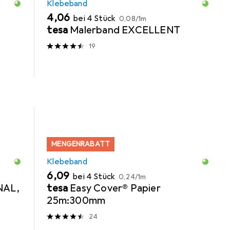
Klebeband
EUR
EUR
4,06
bei 4 Stück
0,08
/
1m
tesa
Malerband EXCELLENT
19
MENGENRABATT
Klebeband
EUR
EUR
6,09
bei 4 Stück
0,24
/
1m
NAL,
tesa
Easy Cover® Papier
25m:300mm
24