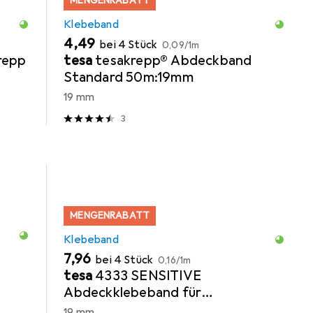
MENGENRABATT
Klebeband
EUR
EUR
4,49
bei 4 Stück
0,09
/
1m
repp
tesa
tesakrepp® Abdeckband
Standard 50m:19mm
19 mm
3
MENGENRABATT
Klebeband
EUR
EUR
7,96
bei 4 Stück
0,16
/
1m
tesa
4333 SENSITIVE
Abdeckklebeband für
empfindliche Oberflächen
19 mm