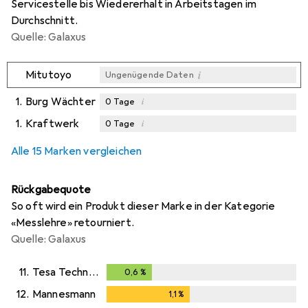
Servicestelle bis Wiedererhalt in Arbeitstagen im
Durchschnitt.
Quelle: Galaxus
i
Mitutoyo
Ungenügende Daten
1.
Burg Wächter
i
0
Tage
1.
Kraftwerk
i
0
Tage
i
i
Ungenügende Daten
Ungenügende Daten
Alle 15 Marken vergleichen
Rückgabequote
So oft wird ein Produkt dieser Marke in der Kategorie
«Messlehre» retourniert.
Quelle: Galaxus
11.
Tesa Technology
0,6
%
0,6
%
12.
Mannesmann
1,1
%
1,1
%