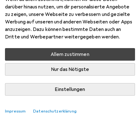
darüber hinaus nutzen, um dir personalisierte Angebote
Bewertungen
zu zeigen, unsere Webseite zu verbessern und gezielte
Werbung auf unseren und anderen Webseiten oder Apps
anzuzeigen. Dazu können bestimmte Daten auch an
Dritte und Werbepartner weitergegeben werden.
Zwischen Fr, 21.8. und Fr, 28.8. geliefert
Mehr als 10 Stück an Lager beim Lieferanten
Allem zustimmen
Benachrichtigen, wenn schneller verfügbar
Nur das Nötigste
In den Warenkorb
Einstellungen
Vergleichen
Merken
Impressum
Datenschutzerklärung
kostenloser Versand