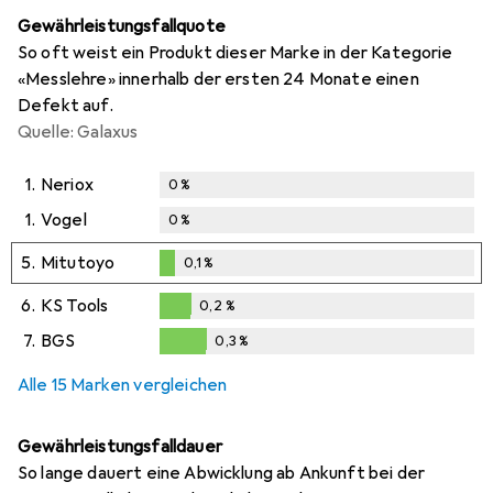
Gewährleistungsfallquote
So oft weist ein Produkt dieser Marke in der Kategorie
«Messlehre» innerhalb der ersten 24 Monate einen
Defekt auf.
Quelle: Galaxus
1.
Neriox
0
%
1.
Vogel
0
%
5.
Mitutoyo
0,1
%
0,1
%
6.
KS Tools
0,2
%
0,2
%
7.
BGS
0,3
%
0,3
%
Alle 15 Marken vergleichen
Gewährleistungsfalldauer
So lange dauert eine Abwicklung ab Ankunft bei der