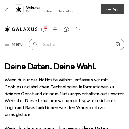
Galaxus
Zur App
Schneller finden und bestellen
Einstellungen
Kundenkonto
Vergleichslisten
Merklisten
Warenkorb
Navigation nach Kategorien
Menü
Suche
att
Deine Daten. Deine Wahl.
Messwerkzeug
Messlehre
Mitutoyo Einbaumikrometer
Wenn du nur das Nötigste wählst, erfassen wir mit
Cookies und ähnlichen Technologien Informationen zu
3 Bilder
deinem Gerät und deinem Nutzungsverhalten auf unserer
Website. Diese brauchen wir, um dir bspw. ein sicheres
EUR
92,74
Login und Basisfunktionen wie den Warenkorb zu
Mitutoyo
Einbaumikrometer
ermöglichen.
Preis in EUR inkl. MwSt.
Wenn du allem zustimmst, können wir diese Daten