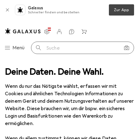
Galaxus
Zur App
Schneller finden und bestellen
Einstellungen
Kundenkonto
Vergleichslisten
Merklisten
Warenkorb
Navigation nach Kategorien
Menü
Suche
statt
Deine Daten. Deine Wahl.
Messwerkzeug
Messlehre
Mitutoyo Einstellendmass
Wenn du nur das Nötigste wählst, erfassen wir mit
Cookies und ähnlichen Technologien Informationen zu
1 Bild
deinem Gerät und deinem Nutzungsverhalten auf unserer
EUR
46,01
Website. Diese brauchen wir, um dir bspw. ein sicheres
Mitutoyo
Einstellendmass
Login und Basisfunktionen wie den Warenkorb zu
ermöglichen.
Preis in EUR inkl. MwSt.
Wenn du allem zustimmst, können wir diese Daten