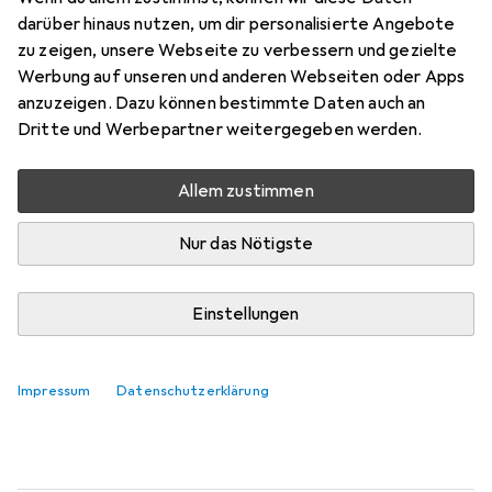
darüber hinaus nutzen, um dir personalisierte Angebote
Bewertungen
zu zeigen, unsere Webseite zu verbessern und gezielte
Werbung auf unseren und anderen Webseiten oder Apps
anzuzeigen. Dazu können bestimmte Daten auch an
Zwischen Do, 20.8. und Do, 27.8. geliefert
Dritte und Werbepartner weitergegeben werden.
Mehr als 10 Stück an Lager beim Lieferanten
Benachrichtigen, wenn schneller verfügbar
Allem zustimmen
Nur das Nötigste
In den Warenkorb
Einstellungen
Vergleichen
Merken
kostenloser Versand
Impressum
Datenschutzerklärung