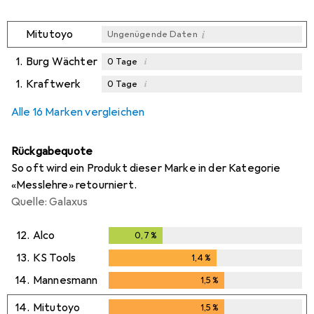
i
Mitutoyo
Ungenügende Daten
1.
Burg Wächter
i
0
Tage
1.
Kraftwerk
i
0
Tage
i
i
Ungenügende Daten
Ungenügende Daten
Alle 16 Marken vergleichen
Rückgabequote
So oft wird ein Produkt dieser Marke in der Kategorie
«Messlehre» retourniert.
Quelle: Galaxus
12.
Alco
0,7
%
0,7
%
13.
KS Tools
1,4
%
1,4
%
14.
Mannesmann
1,5
%
1,5
%
14.
Mitutoyo
1,5
%
1,5
%