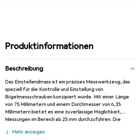
Produktinformationen
Beschreibung
Das Einstellendmass ist ein präzises Messwerkzeug, das
speziell für die Kontrolle und Einstellung von
Bügelmessschrauben konzipiert wurde. Mit einer Länge
von 75 Millimetern und einem Durchmesser von 6,35
Millimetern bietet es eine zuverlässige Möglichkeit,
Messungen im Bereich ab 25 mm durchzuführen. Die
Ausführung mit einem Isoliergriff sorgt für eine
Mehr anzeigen
komfortable Handhabung und ermöglicht eine einfache