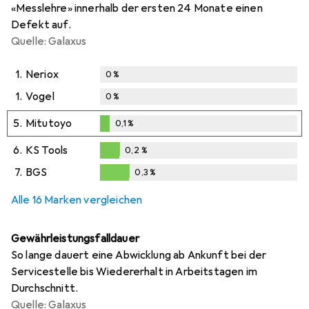
«Messlehre» innerhalb der ersten 24 Monate einen
Defekt auf.
Quelle: Galaxus
1.
Neriox
0
%
1.
Vogel
0
%
5.
Mitutoyo
0,1
%
0,1
%
6.
KS Tools
0,2
%
0,2
%
7.
BGS
0,3
%
0,3
%
Alle 16 Marken vergleichen
Gewährleistungsfalldauer
So lange dauert eine Abwicklung ab Ankunft bei der
Servicestelle bis Wiedererhalt in Arbeitstagen im
Durchschnitt.
Quelle: Galaxus