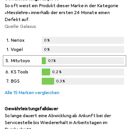
So oft weist ein Produkt dieser Marke in der Kategorie
«Messlehre» innerhalb der ersten 24 Monate einen
Defekt auf.
Quelle: Galaxus
1.
Neriox
0
%
1.
Vogel
0
%
5.
Mitutoyo
0,1
%
0,1
%
6.
KS Tools
0,2
%
0,2
%
7.
BGS
0,3
%
0,3
%
Alle 15 Marken vergleichen
Gewährleistungsfalldauer
So lange dauert eine Abwicklung ab Ankunft bei der
Servicestelle bis Wiedererhalt in Arbeitstagen im