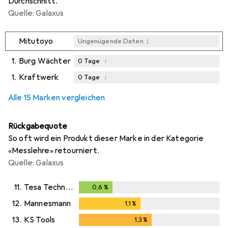
Durchschnitt.
Quelle: Galaxus
i
Mitutoyo
Ungenügende Daten
1.
Burg Wächter
i
0
Tage
1.
Kraftwerk
i
0
Tage
i
i
Ungenügende Daten
Ungenügende Daten
Alle 15 Marken vergleichen
Rückgabequote
So oft wird ein Produkt dieser Marke in der Kategorie
«Messlehre» retourniert.
Quelle: Galaxus
11.
Tesa Technology
0,6
%
0,6
%
12.
Mannesmann
1,1
%
1,1
%
13.
KS Tools
1,3
%
1,3
%