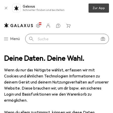
Galaxus
Zur App
Schneller finden und bestellen
Einstellungen
Kundenkonto
Vergleichslisten
Merklisten
Warenkorb
Navigation nach Kategorien
Menü
Suche
rkstatt
Deine Daten. Deine Wahl.
Messwerkzeug
Messlehre
Mitutoyo Messschieber
Wenn du nur das Nötigste wählst, erfassen wir mit
Cookies und ähnlichen Technologien Informationen zu
5 Bilder
deinem Gerät und deinem Nutzungsverhalten auf unserer
Website. Diese brauchen wir, um dir bspw. ein sicheres
EUR
133,51
Login und Basisfunktionen wie den Warenkorb zu
Mitutoyo
Messschieber
ermöglichen.
15 cm
Wenn du allem zustimmst, können wir diese Daten