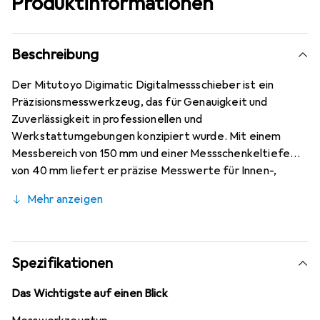
Produktinformationen
Beschreibung
Der Mitutoyo Digimatic Digitalmessschieber ist ein
Präzisionsmesswerkzeug, das für Genauigkeit und
Zuverlässigkeit in professionellen und
Werkstattumgebungen konzipiert wurde. Mit einem
Messbereich von 150 mm und einer Messschenkeltiefe
von 40 mm liefert er präzise Messwerte für Innen-,
Aussen-, Tiefen- und Stufenmessungen. Dieses
Mehr anzeigen
Standardmodell verfügt über ein absolutes Messsystem,
das den Nullpunkt auch nach dem Ausschalten beibehält,
was eine konsistente Leistung ohne Notwendigkeit des
erneuten Nullstellens gewährleistet. Aus hochwertigem
Spezifikationen
Stahl mit schwarzer Oberfläche gefertigt, bietet der
Messschieber Haltbarkeit und Verschleissfestigkeit
Das Wichtigste auf einen Blick
unter anspruchsvollen Bedingungen. Er enthält eine