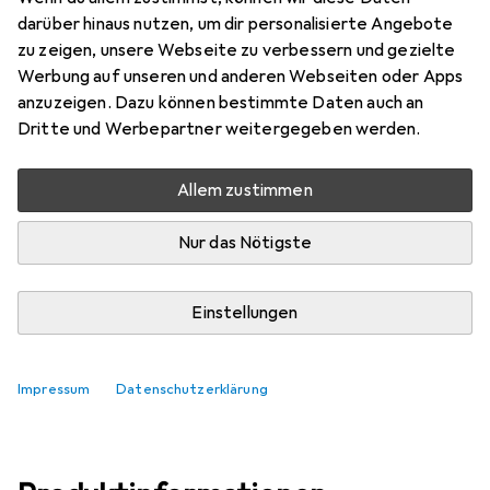
Preis in EUR inkl. MwSt.
darüber hinaus nutzen, um dir personalisierte Angebote
zu zeigen, unsere Webseite zu verbessern und gezielte
Bewertungen
Werbung auf unseren und anderen Webseiten oder Apps
67
anzuzeigen. Dazu können bestimmte Daten auch an
Dritte und Werbepartner weitergegeben werden.
Mi, 12.8. geliefert
Allem zustimmen
Nur 2 Stück an Lager
Nur das Nötigste
In den Warenkorb
Einstellungen
Vergleichen
Merken
kostenloser Versand
Impressum
Datenschutzerklärung