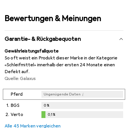
Bewertungen & Meinungen
Garantie- & Rückgabequoten
Gewährleistungsfallquote
So oft weist ein Produkt dieser Marke in der Kategorie
«Schleifmittel» innerhalb der ersten 24 Monate einen
Defekt auf.
Quelle: Galaxus
i
Pferd
Ungenügende Daten
1.
BGS
0
%
2.
Verto
0,1
%
i
i
Ungenügende Daten
Ungenügende Daten
0,1
%
Alle 45 Marken vergleichen