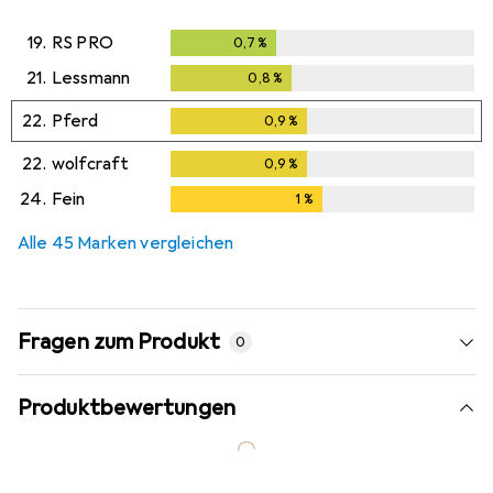
19.
RS PRO
0,7
%
0,7
%
21.
Lessmann
0,8
%
0,8
%
22.
Pferd
0,9
%
0,9
%
22.
wolfcraft
0,9
%
0,9
%
24.
Fein
1
%
1
%
Alle 45 Marken vergleichen
Fragen zum Produkt
0
Produktbewertungen