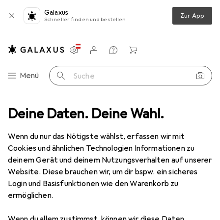
Galaxus
Zur App
Schneller finden und bestellen
Einstellungen
Kundenkonto
Vergleichslisten
Merklisten
Warenkorb
Navigation nach Kategorien
Menü
Suche
Deine Daten. Deine Wahl.
Schleifwerkzeuge
Schleifmittel
Pferd Blattware BG BR80
Wenn du nur das Nötigste wählst, erfassen wir mit
Cookies und ähnlichen Technologien Informationen zu
5 Bilder
deinem Gerät und deinem Nutzungsverhalten auf unserer
Website. Diese brauchen wir, um dir bspw. ein sicheres
EUR
82,43
Login und Basisfunktionen wie den Warenkorb zu
Pferd
Blattware BG BR80
ermöglichen.
80
Wenn du allem zustimmst, können wir diese Daten