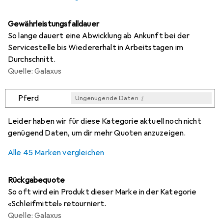
Gewährleistungsfalldauer
So lange dauert eine Abwicklung ab Ankunft bei der
Servicestelle bis Wiedererhalt in Arbeitstagen im
Durchschnitt.
Quelle: Galaxus
i
Pferd
Ungenügende Daten
i
i
i
i
Ungenügende Daten
Ungenügende Daten
Ungenügende Daten
Ungenügende Daten
Leider haben wir für diese Kategorie aktuell noch nicht
genügend Daten, um dir mehr Quoten anzuzeigen.
Alle 45 Marken vergleichen
Rückgabequote
So oft wird ein Produkt dieser Marke in der Kategorie
«Schleifmittel» retourniert.
Quelle: Galaxus