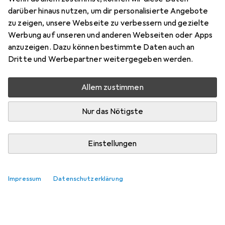
Preis in EUR inkl. MwSt.
darüber hinaus nutzen, um dir personalisierte Angebote
zu zeigen, unsere Webseite zu verbessern und gezielte
Bewertungen
Werbung auf unseren und anderen Webseiten oder Apps
anzuzeigen. Dazu können bestimmte Daten auch an
Dritte und Werbepartner weitergegeben werden.
Zwischen Fr, 21.8. und Fr, 28.8. geliefert
Allem zustimmen
Mehr als 10 Stück an Lager beim Lieferanten
Benachrichtigen, wenn schneller verfügbar
Nur das Nötigste
In den Warenkorb
Einstellungen
Vergleichen
Merken
Impressum
Datenschutzerklärung
kostenloser Versand