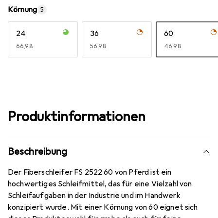
Körnung
5
24
36
60
EUR
66,98
EUR
56,98
EUR
46,98
Produktinformationen
Beschreibung
Der Fiberschleifer FS 2522 60 von Pferd ist ein
hochwertiges Schleifmittel, das für eine Vielzahl von
Schleifaufgaben in der Industrie und im Handwerk
konzipiert wurde. Mit einer Körnung von 60 eignet sich