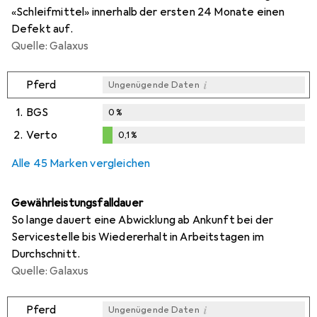
«Schleifmittel» innerhalb der ersten 24 Monate einen
Defekt auf.
Quelle: Galaxus
i
Pferd
Ungenügende Daten
1.
BGS
0
%
2.
Verto
0,1
%
i
i
Ungenügende Daten
Ungenügende Daten
0,1
%
Alle 45 Marken vergleichen
Gewährleistungsfalldauer
So lange dauert eine Abwicklung ab Ankunft bei der
Servicestelle bis Wiedererhalt in Arbeitstagen im
Durchschnitt.
Quelle: Galaxus
i
Pferd
Ungenügende Daten