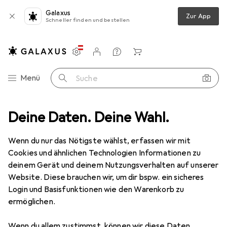
Galaxus
Zur App
Schneller finden und bestellen
Einstellungen
Kundenkonto
Vergleichslisten
Merklisten
Warenkorb
Navigation nach Kategorien
Menü
Suche
hleifwerkzeuge
Deine Daten. Deine Wahl.
Schleifmittel
Pferd Fiberschleifer FS 2522 60
Wenn du nur das Nötigste wählst, erfassen wir mit
Cookies und ähnlichen Technologien Informationen zu
4 Bilder
deinem Gerät und deinem Nutzungsverhalten auf unserer
Website. Diese brauchen wir, um dir bspw. ein sicheres
EUR
46,98
Login und Basisfunktionen wie den Warenkorb zu
Pferd
Fiberschleifer FS 2522 60
ermöglichen.
60
Wenn du allem zustimmst, können wir diese Daten