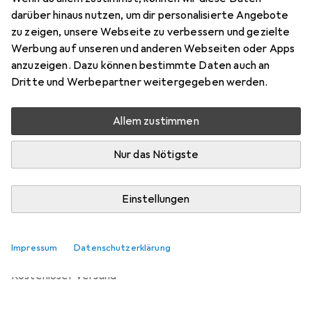
Preis in EUR inkl. MwSt.
darüber hinaus nutzen, um dir personalisierte Angebote
zu zeigen, unsere Webseite zu verbessern und gezielte
Bewertungen
Werbung auf unseren und anderen Webseiten oder Apps
4
anzuzeigen. Dazu können bestimmte Daten auch an
Dritte und Werbepartner weitergegeben werden.
Zwischen Do, 27.8. und Do, 3.9. geliefert
Allem zustimmen
Mehr als 10 Stück bestellt
Benachrichtigen, wenn schneller verfügbar
Nur das Nötigste
Einstellungen
In den Warenkorb
Vergleichen
Merken
Impressum
Datenschutzerklärung
kostenloser Versand