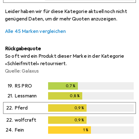
i
i
i
i
Ungenügende Daten
Ungenügende Daten
Ungenügende Daten
Ungenügende Daten
Leider haben wir für diese Kategorie aktuell noch nicht
genügend Daten, um dir mehr Quoten anzuzeigen.
Alle 45 Marken vergleichen
Rückgabequote
So oft wird ein Produkt dieser Marke in der Kategorie
«Schleifmittel» retourniert.
Quelle: Galaxus
19.
RS PRO
0,7
%
0,7
%
21.
Lessmann
0,8
%
0,8
%
22.
Pferd
0,9
%
0,9
%
22.
wolfcraft
0,9
%
0,9
%
24.
Fein
1
%
1
%