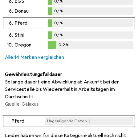
6.
BGS
0,1
%
0,1
%
6.
Donau
0,1
%
0,1
%
6.
Pferd
0,1
%
0,1
%
6.
Stihl
0,1
%
0,1
%
10.
Oregon
0,2
%
0,2
%
Alle 14 Marken vergleichen
Gewährleistungsfalldauer
So lange dauert eine Abwicklung ab Ankunft bei der
Servicestelle bis Wiedererhalt in Arbeitstagen im
Durchschnitt.
Quelle: Galaxus
i
Pferd
Ungenügende Daten
i
i
i
i
Ungenügende Daten
Ungenügende Daten
Ungenügende Daten
Ungenügende Daten
Leider haben wir für diese Kategorie aktuell noch nicht