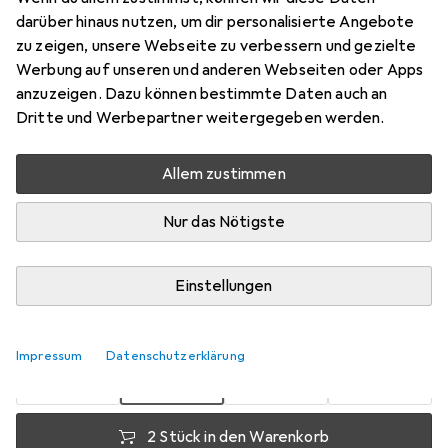
darüber hinaus nutzen, um dir personalisierte Angebote
Hieb 3, 200 mm
zu zeigen, unsere Webseite zu verbessern und gezielte
Preis in EUR inkl. MwSt.
Werbung auf unseren und anderen Webseiten oder Apps
anzuzeigen. Dazu können bestimmte Daten auch an
Bewertungen
Dritte und Werbepartner weitergegeben werden.
Allem zustimmen
Zwischen Fr, 14.8. und Di, 18.8. geliefert
Nur das Nötigste
Mehr als 10 Stück an Lager beim Lieferanten
Benachrichtigen, wenn schneller verfügbar
Einstellungen
1 Stück
2 Stück
3 Stück
4 Stück
EUR
5,19
pro Stück
EUR
4,16
EUR
3,68
EUR
3,16
pro Stück
Impressum
Datenschutzerklärung
pro Stück
pro Stück
−
39
%
−
20
%
−
29
%
2 Stück in den Warenkorb