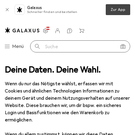
Galaxus
Zur App
Schneller finden und bestellen
Einstellungen
Kundenkonto
Vergleichslisten
Merklisten
Warenkorb
Navigation nach Kategorien
Menü
Suche
rkzeuge
Deine Daten. Deine Wahl.
Raspel + Feile
Pferd Kettensägefeile 412 200 Classic
Wenn du nur das Nötigste wählst, erfassen wir mit
Cookies und ähnlichen Technologien Informationen zu
10 Bilder
deinem Gerät und deinem Nutzungsverhalten auf unserer
Website. Diese brauchen wir, um dir bspw. ein sicheres
MENGENRABATT
Login und Basisfunktionen wie den Warenkorb zu
ermöglichen.
EUR
4,16
Spare
EUR
2,06
Pferd
Kettensägefeile 412 200 Classic
Wenn du allem zustimmst, können wir diese Daten