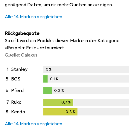
genügend Daten, um dir mehr Quoten anzuzeigen.
Alle 14 Marken vergleichen
Rückgabequote
So oft wird ein Produkt dieser Marke in der Kategorie
«Raspel + Feile» retourniert.
Quelle: Galaxus
1.
Stanley
0
%
5.
BGS
0,1
%
0,1
%
6.
Pferd
0,2
%
0,2
%
7.
Ruko
0,7
%
0,7
%
8.
Kendo
0,8
%
0,8
%
Alle 14 Marken vergleichen