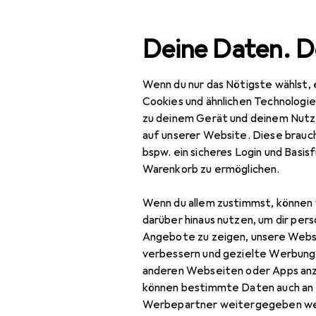
Suche
Deine Daten. D
Wenn du nur das Nötigste wählst, 
Navigation nach Kategorien
Gesamtsortiment
Baumarkt + Garten
Gesamtsortiment
Cookies und ähnlichen Technologi
zu deinem Gerät und deinem Nutz
Baumarkt + Garten
auf unserer Website. Diese brauch
bspw. ein sicheres Login und Basis
Werkzeug +
Warenkorb zu ermöglichen.
Werkstatt
Wenn du allem zustimmst, können 
Handwerkzeug
darüber hinaus nutzen, um dir pers
Schleifwerkzeuge
Angebote zu zeigen, unsere Webs
verbessern und gezielte Werbung
Beitel + Handhobel
anderen Webseiten oder Apps an
können bestimmte Daten auch an 
Raspel + Feile
Werbepartner weitergegeben we