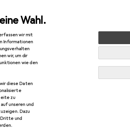
eine Wahl.
erfassen wir mit
Werkzeug + Werkstatt
Handwerkzeug
Schleifwerk
en Informationen
ungsverhalten
en wir, um dir
funktionen wie den
wir diese Daten
onalisierte
eite zu
 auf unseren und
zuzeigen. Dazu
Dritte und
rden.