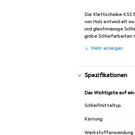
Die Klettscheibe KSS 5
von Holz entwickelt wu
und gleichmässige Schle
grobe Schleifarbeiten 
Schleifscheiben, was di
Mehr anzeigen
Material für umfangrei
gewährleistet eine gut
Spezifikationen
Das Wichtigste auf eine
Schleifmitteltyp
Körnung
Werkstoffanwendung