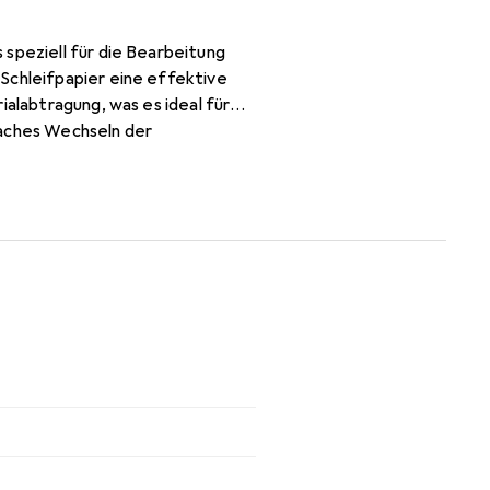
 speziell für die Bearbeitung
Schleifpapier eine effektive
ialabtragung, was es ideal für
faches Wechseln der
Stück, sodass ausreichend
als Materialgruppe
lächen.