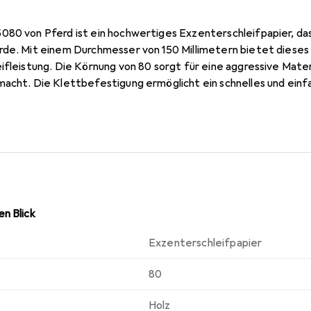
080 von Pferd ist ein hochwertiges Exzenterschleifpapier, das
rde. Mit einem Durchmesser von 150 Millimetern bietet dieses 
ifleistung. Die Körnung von 80 sorgt für eine aggressive Mater
macht. Die Klettbefestigung ermöglicht ein schnelles und ein
e Effizienz bei der Arbeit erhöht. Die Verpackung enthält 25 
che Projekte zur Verfügung steht. Die Verwendung von Papier 
e Flexibilität und Anpassungsfähigkeit an verschiedene Oberf
n Blick
Exzenterschleifpapier
80
Holz