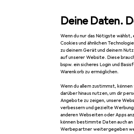
Suche
Deine Daten. D
Wenn du nur das Nötigste wählst, 
Navigation nach Kategorien
Gesamtsortiment
Baumarkt + Garten
Gesamtsortiment
Cookies und ähnlichen Technologi
zu deinem Gerät und deinem Nutz
Baumarkt + Garten
auf unserer Website. Diese brauch
bspw. ein sicheres Login und Basis
Werkzeug +
Warenkorb zu ermöglichen.
Werkstatt
Wenn du allem zustimmst, können 
Handwerkzeug
darüber hinaus nutzen, um dir pers
Schleifwerkzeuge
Angebote zu zeigen, unsere Webs
verbessern und gezielte Werbung
Beitel + Handhobel
anderen Webseiten oder Apps an
können bestimmte Daten auch an 
Raspel + Feile
Werbepartner weitergegeben we