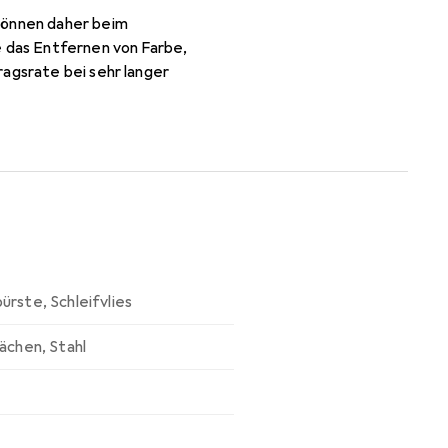
 können daher beim
e das Entfernen von Farbe,
ragsrate bei sehr langer
bürste
,
Schleifvlies
lächen
,
Stahl