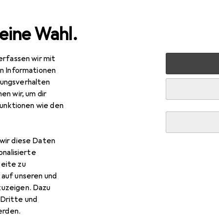
eine Wahl.
erfassen wir mit
Werkzeug + Werkstatt
Handwerkzeug
Schleifwerkze
en Informationen
ungsverhalten
en wir, um dir
funktionen wie den
wir diese Daten
onalisierte
eite zu
 auf unseren und
zuzeigen. Dazu
Dritte und
rden.