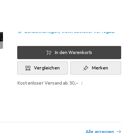
Zwischen Di, 18.8. und Do, 20.8. geliefert
9 Stück an Lager beim Lieferanten
Benachrichtigen, wenn schneller verfügbar
In den Warenkorb
Vergleichen
Merken
i
Kostenloser Versand ab 30,–
Alle anzeigen