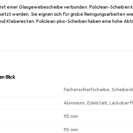
t mit einer Glasgewebescheibe verbunden. Policlean-Scheiben
setzt werden. Sie eignen sich für grobe Reinigungsarbeiten wi
 und Kleberesten. Policlean-plus-Scheiben haben eine hohe Abt
n Blick
Fächerschleifscheibe
,
Scheiben
Aluminium
,
Edelstahl
,
Lackoberf
115 mm
115 mm