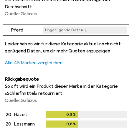
Durchschnitt.
Quelle: Galaxus
i
Pferd
Ungenügende Daten
i
i
i
i
Ungenügende Daten
Ungenügende Daten
Ungenügende Daten
Ungenügende Daten
Leider haben wir für diese Kategorie aktuell noch nicht
genügend Daten, um dir mehr Quoten anzuzeigen.
Alle 45 Marken vergleichen
Rückgabequote
So oft wird ein Produkt dieser Marke in der Kategorie
«Schleifmittel» retourniert.
Quelle: Galaxus
20.
Hazet
0,8
%
0,8
%
20.
Lessmann
0,8
%
0,8
%