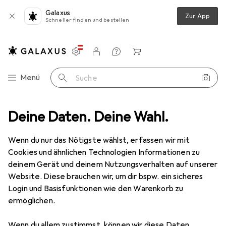
Galaxus
Zur App
Schneller finden und bestellen
Einstellungen
Kundenkonto
Vergleichslisten
Merklisten
Warenkorb
Navigation nach Kategorien
Menü
Suche
Schleifmittel
Deine Daten. Deine Wahl.
Pferd POLIFANFächerscheibe PFC60 PSF STEELOX
Wenn du nur das Nötigste wählst, erfassen wir mit
Cookies und ähnlichen Technologien Informationen zu
8 Bilder
deinem Gerät und deinem Nutzungsverhalten auf unserer
Website. Diese brauchen wir, um dir bspw. ein sicheres
EUR
34,65
Login und Basisfunktionen wie den Warenkorb zu
Pferd
POLIFANFächerscheibe PFC60
ermöglichen.
PSF STEELOX
Wenn du allem zustimmst, können wir diese Daten