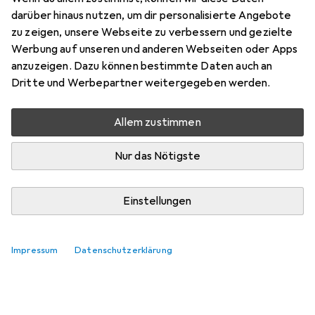
60
darüber hinaus nutzen, um dir personalisierte Angebote
Preis in EUR inkl. MwSt.
zu zeigen, unsere Webseite zu verbessern und gezielte
Werbung auf unseren und anderen Webseiten oder Apps
Bewertungen
anzuzeigen. Dazu können bestimmte Daten auch an
Dritte und Werbepartner weitergegeben werden.
Allem zustimmen
Zwischen Do, 13.8. und Mo, 17.8. geliefert
Mehr als 10 Stück an Lager beim Lieferanten
Nur das Nötigste
In den Warenkorb
Einstellungen
Vergleichen
Merken
Impressum
Datenschutzerklärung
kostenloser Versand