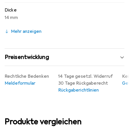
Dicke
14 mm
Mehr anzeigen
Preisentwicklung
Rechtliche Bedenken
14 Tage gesetzl. Widerruf
Kei
Meldeformular
30 Tage Rückgaberecht
Gew
Rückgaberichtlinien
Produkte vergleichen