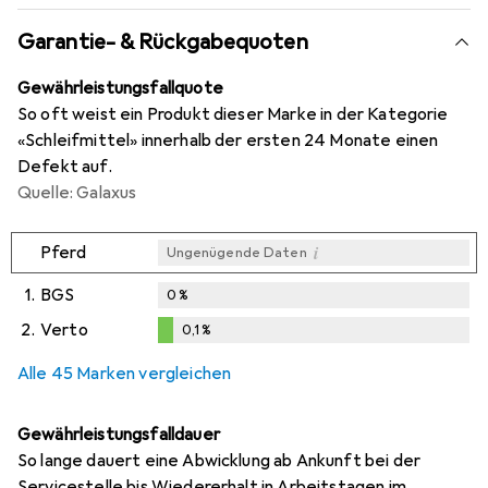
Garantie- & Rückgabequoten
Gewährleistungsfallquote
So oft weist ein Produkt dieser Marke in der Kategorie
«Schleifmittel» innerhalb der ersten 24 Monate einen
Defekt auf.
Quelle: Galaxus
i
Pferd
Ungenügende Daten
1.
BGS
0
%
2.
Verto
0,1
%
i
i
Ungenügende Daten
Ungenügende Daten
0,1
%
Alle 45 Marken vergleichen
Gewährleistungsfalldauer
So lange dauert eine Abwicklung ab Ankunft bei der
Servicestelle bis Wiedererhalt in Arbeitstagen im