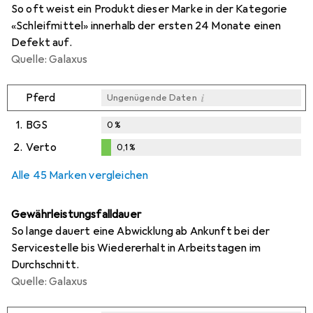
So oft weist ein Produkt dieser Marke in der Kategorie
«Schleifmittel» innerhalb der ersten 24 Monate einen
Defekt auf.
Quelle: Galaxus
i
Pferd
Ungenügende Daten
1.
BGS
0
%
2.
Verto
0,1
%
i
i
Ungenügende Daten
Ungenügende Daten
0,1
%
Alle 45 Marken vergleichen
Gewährleistungsfalldauer
So lange dauert eine Abwicklung ab Ankunft bei der
Servicestelle bis Wiedererhalt in Arbeitstagen im
Durchschnitt.
Quelle: Galaxus