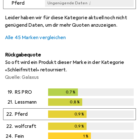
i
Pferd
Ungenügende Daten
i
i
i
i
Ungenügende Daten
Ungenügende Daten
Ungenügende Daten
Ungenügende Daten
Leider haben wir für diese Kategorie aktuell noch nicht
genügend Daten, um dir mehr Quoten anzuzeigen.
Alle 45 Marken vergleichen
Rückgabequote
So oft wird ein Produkt dieser Marke in der Kategorie
«Schleifmittel» retourniert.
Quelle: Galaxus
19.
RS PRO
0,7
%
0,7
%
21.
Lessmann
0,8
%
0,8
%
22.
Pferd
0,9
%
0,9
%
22.
wolfcraft
0,9
%
0,9
%
24.
Fein
1
%
1
%