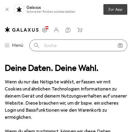
Galaxus
Zur App
Schneller finden und bestellen
Einstellungen
Kundenkonto
Vergleichslisten
Merklisten
Warenkorb
Navigation nach Kategorien
Menü
Suche
Schleifmittel
Deine Daten. Deine Wahl.
Pferd POLIFANFächerscheibe PFF60 SG STEELOX
Wenn du nur das Nötigste wählst, erfassen wir mit
Cookies und ähnlichen Technologien Informationen zu
11 Bilder
deinem Gerät und deinem Nutzungsverhalten auf unserer
Website. Diese brauchen wir, um dir bspw. ein sicheres
MENGENRABATT
Login und Basisfunktionen wie den Warenkorb zu
ermöglichen.
EUR
13,08
Spare
EUR
9,68
Pferd
POLIFANFächerscheibe PFF60
Wenn du allem zustimmst, können wir diese Daten