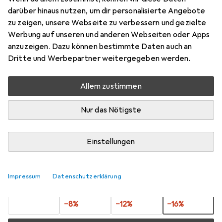
SG STEELOX
darüber hinaus nutzen, um dir personalisierte Angebote
zu zeigen, unsere Webseite zu verbessern und gezielte
60
Werbung auf unseren und anderen Webseiten oder Apps
Preis in EUR inkl. MwSt.
anzuzeigen. Dazu können bestimmte Daten auch an
Dritte und Werbepartner weitergegeben werden.
Bewertungen
Allem zustimmen
Nur das Nötigste
Zwischen Do, 20.8. und Mi, 26.8. geliefert
Mehr als 10 Stück an Lager beim Lieferanten
Einstellungen
Benachrichtigen, wenn schneller verfügbar
1 Stück
2 Stück
3 Stück
4 Stück
Impressum
Datenschutzerklärung
EUR
15,50
EUR
14,27
EUR
13,69
EUR
13,08
pro Stück
pro Stück
pro Stück
pro Stück
−
8
%
−
12
%
−
16
%