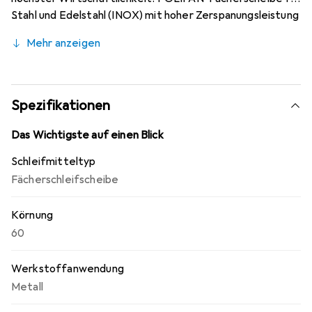
Stahl und Edelstahl (INOX) mit hoher Zerspanungsleistung
und sehr hoher Standzeit. Leistungslinie SG STEELOX
Mehr anzeigen
Stahl/Edelstahl.
Spezifikationen
Das Wichtigste auf einen Blick
Schleifmitteltyp
Fächerschleifscheibe
Körnung
60
Werkstoffanwendung
Metall