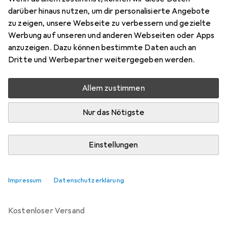
Fein
darüber hinaus nutzen, um dir personalisierte Angebote
Preis in EUR inkl. MwSt.
zu zeigen, unsere Webseite zu verbessern und gezielte
Werbung auf unseren und anderen Webseiten oder Apps
Bewertungen
anzuzeigen. Dazu können bestimmte Daten auch an
Dritte und Werbepartner weitergegeben werden.
Allem zustimmen
Zwischen Sa, 5.9. und Sa, 19.9. geliefert
Mehr als 10 Stück an Lager beim Lieferanten
Nur das Nötigste
Benachrichtigen, wenn schneller verfügbar
Einstellungen
In den Warenkorb
Impressum
Datenschutzerklärung
Vergleichen
Merken
kostenloser Versand