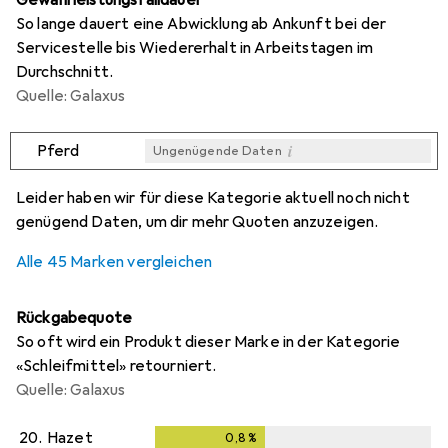
Gewährleistungsfalldauer
So lange dauert eine Abwicklung ab Ankunft bei der
Servicestelle bis Wiedererhalt in Arbeitstagen im
Durchschnitt.
Quelle: Galaxus
i
Pferd
Ungenügende Daten
i
i
i
i
Ungenügende Daten
Ungenügende Daten
Ungenügende Daten
Ungenügende Daten
Leider haben wir für diese Kategorie aktuell noch nicht
genügend Daten, um dir mehr Quoten anzuzeigen.
Alle 45 Marken vergleichen
Rückgabequote
So oft wird ein Produkt dieser Marke in der Kategorie
«Schleifmittel» retourniert.
Quelle: Galaxus
20.
Hazet
0,8
%
0,8
%