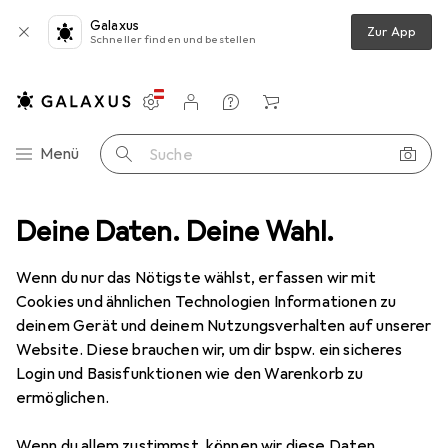
Galaxus
Zur App
Schneller finden und bestellen
Einstellungen
Kundenkonto
Vergleichslisten
Merklisten
Warenkorb
Navigation nach Kategorien
Menü
Suche
mittel
Deine Daten. Deine Wahl.
Pferd POLINOXKompaktschleifDisc DISC PNERW 25222 SiC
Wenn du nur das Nötigste wählst, erfassen wir mit
Cookies und ähnlichen Technologien Informationen zu
7 Bilder
deinem Gerät und deinem Nutzungsverhalten auf unserer
Website. Diese brauchen wir, um dir bspw. ein sicheres
EUR
38,01
Login und Basisfunktionen wie den Warenkorb zu
Pferd
POLINOXKompaktschleifDisc
ermöglichen.
DISC PNERW 25222 SiC
Wenn du allem zustimmst, können wir diese Daten