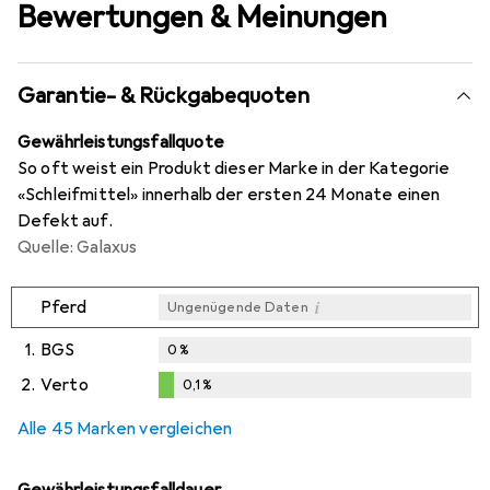
Bewertungen & Meinungen
Garantie- & Rückgabequoten
Gewährleistungsfallquote
So oft weist ein Produkt dieser Marke in der Kategorie
«Schleifmittel» innerhalb der ersten 24 Monate einen
Defekt auf.
Quelle: Galaxus
i
Pferd
Ungenügende Daten
1.
BGS
0
%
2.
Verto
0,1
%
i
i
Ungenügende Daten
Ungenügende Daten
0,1
%
Alle 45 Marken vergleichen