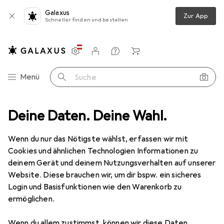
Galaxus
Zur App
Schneller finden und bestellen
Einstellungen
Kundenkonto
Vergleichslisten
Merklisten
Warenkorb
Navigation nach Kategorien
Menü
Suche
e
Deine Daten. Deine Wahl.
Schleifmittel
Pferd POLIVLIESKlettrondenhalter PVKRH M4
Wenn du nur das Nötigste wählst, erfassen wir mit
Cookies und ähnlichen Technologien Informationen zu
2 Bilder
deinem Gerät und deinem Nutzungsverhalten auf unserer
Website. Diese brauchen wir, um dir bspw. ein sicheres
EUR
40,46
Login und Basisfunktionen wie den Warenkorb zu
Pferd
POLIVLIESKlettrondenhalter
ermöglichen.
PVKRH M4
Wenn du allem zustimmst, können wir diese Daten