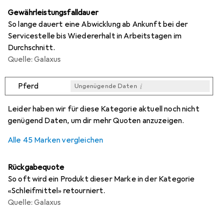
Gewährleistungsfalldauer
So lange dauert eine Abwicklung ab Ankunft bei der
Servicestelle bis Wiedererhalt in Arbeitstagen im
Durchschnitt.
Quelle: Galaxus
i
Pferd
Ungenügende Daten
i
i
i
i
Ungenügende Daten
Ungenügende Daten
Ungenügende Daten
Ungenügende Daten
Leider haben wir für diese Kategorie aktuell noch nicht
genügend Daten, um dir mehr Quoten anzuzeigen.
Alle 45 Marken vergleichen
Rückgabequote
So oft wird ein Produkt dieser Marke in der Kategorie
«Schleifmittel» retourniert.
Quelle: Galaxus