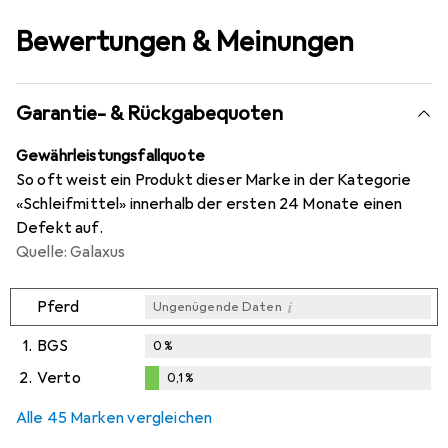
Bewertungen & Meinungen
Garantie- & Rückgabequoten
Gewährleistungsfallquote
So oft weist ein Produkt dieser Marke in der Kategorie
«Schleifmittel» innerhalb der ersten 24 Monate einen
Defekt auf.
Quelle: Galaxus
i
Pferd
Ungenügende Daten
1.
BGS
0
%
2.
Verto
0,1
%
i
i
Ungenügende Daten
Ungenügende Daten
0,1
%
Alle 45 Marken vergleichen