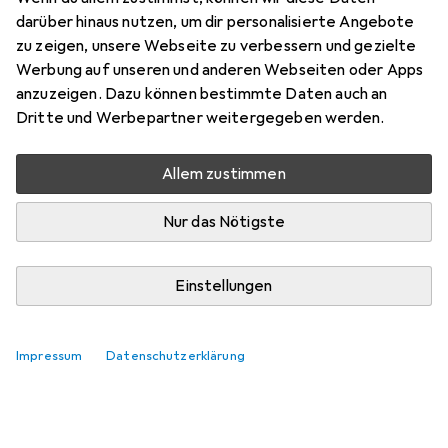
Preis in EUR inkl. MwSt.
darüber hinaus nutzen, um dir personalisierte Angebote
zu zeigen, unsere Webseite zu verbessern und gezielte
Bewertungen
Werbung auf unseren und anderen Webseiten oder Apps
anzuzeigen. Dazu können bestimmte Daten auch an
Dritte und Werbepartner weitergegeben werden.
Zwischen Di, 25.8. und Mi, 2.9. geliefert
Allem zustimmen
Mehr als 10 Stück bestellt
Benachrichtigen, wenn schneller verfügbar
Nur das Nötigste
In den Warenkorb
Einstellungen
Vergleichen
Merken
Impressum
Datenschutzerklärung
kostenloser Versand