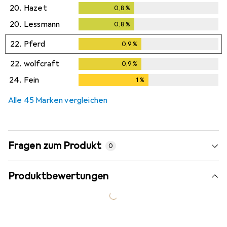
20.
Hazet
0,8
%
0,8
%
20.
Lessmann
0,8
%
0,8
%
22.
Pferd
0,9
%
0,9
%
22.
wolfcraft
0,9
%
0,9
%
24.
Fein
1
%
1
%
Alle 45 Marken vergleichen
Fragen zum Produkt
0
Produktbewertungen