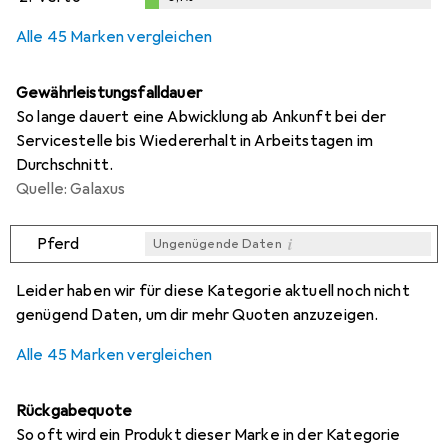
i
i
Ungenügende Daten
Ungenügende Daten
0,1
%
Alle 45 Marken vergleichen
Gewährleistungsfalldauer
So lange dauert eine Abwicklung ab Ankunft bei der
Servicestelle bis Wiedererhalt in Arbeitstagen im
Durchschnitt.
Quelle: Galaxus
i
Pferd
Ungenügende Daten
i
i
i
i
Ungenügende Daten
Ungenügende Daten
Ungenügende Daten
Ungenügende Daten
Leider haben wir für diese Kategorie aktuell noch nicht
genügend Daten, um dir mehr Quoten anzuzeigen.
Alle 45 Marken vergleichen
Rückgabequote
So oft wird ein Produkt dieser Marke in der Kategorie