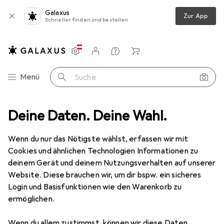
Galaxus
Zur App
Schneller finden und bestellen
Einstellungen
Kundenkonto
Vergleichslisten
Merklisten
Warenkorb
Navigation nach Kategorien
Menü
Suche
Schleifmittel
Deine Daten. Deine Wahl.
Pferd Schleifscheibe PFR125 A40 SGP-Curve L ALU
Wenn du nur das Nötigste wählst, erfassen wir mit
Cookies und ähnlichen Technologien Informationen zu
5 Bilder
deinem Gerät und deinem Nutzungsverhalten auf unserer
Website. Diese brauchen wir, um dir bspw. ein sicheres
EUR
17,29
Login und Basisfunktionen wie den Warenkorb zu
Pferd
Schleifscheibe PFR125 A40 SGP-
ermöglichen.
Curve L ALU
Wenn du allem zustimmst, können wir diese Daten