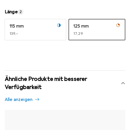
Länge
2
115 mm
125 mm
EUR
139,–
EUR
17,29
Ähnliche Produkte mit besserer
Verfügbarkeit
Alle anzeigen