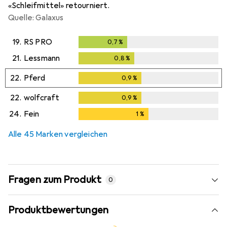
«Schleifmittel» retourniert.
Quelle: Galaxus
19.
RS PRO
0,7
%
0,7
%
21.
Lessmann
0,8
%
0,8
%
22.
Pferd
0,9
%
0,9
%
22.
wolfcraft
0,9
%
0,9
%
24.
Fein
1
%
1
%
Alle 45 Marken vergleichen
Fragen zum Produkt
0
Produktbewertungen