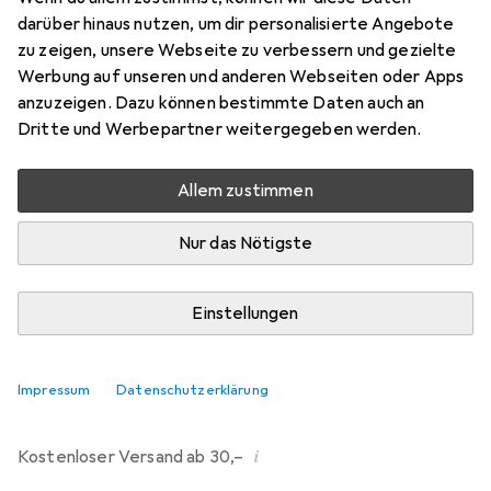
40
darüber hinaus nutzen, um dir personalisierte Angebote
Preis in EUR inkl. MwSt.
zu zeigen, unsere Webseite zu verbessern und gezielte
Werbung auf unseren und anderen Webseiten oder Apps
Bewertungen
anzuzeigen. Dazu können bestimmte Daten auch an
Dritte und Werbepartner weitergegeben werden.
Allem zustimmen
Zwischen Mi, 2.9. und Di, 15.9. geliefert
Mehr als 10 Stück an Lager beim Lieferanten
Nur das Nötigste
Benachrichtigen, wenn schneller verfügbar
Einstellungen
In den Warenkorb
Impressum
Datenschutzerklärung
Vergleichen
Merken
i
Kostenloser Versand ab 30,–