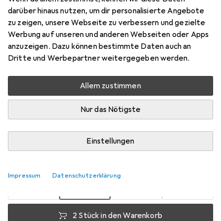
darüber hinaus nutzen, um dir personalisierte Angebote
Hieb 2, 100 mm
zu zeigen, unsere Webseite zu verbessern und gezielte
Preis in EUR inkl. MwSt.
Werbung auf unseren und anderen Webseiten oder Apps
anzuzeigen. Dazu können bestimmte Daten auch an
Bewertungen
Dritte und Werbepartner weitergegeben werden.
Allem zustimmen
Zwischen Mo, 17.8. und Mi, 19.8. geliefert
Nur das Nötigste
Mehr als 10 Stück an Lager beim Lieferanten
Benachrichtigen, wenn schneller verfügbar
Einstellungen
1 Stück
2 Stück
3 Stück
4 Stück
EUR
9,09
EUR
7,82
EUR
7,24
EUR
6,61
pro Stück
Impressum
Datenschutzerklärung
pro Stück
pro Stück
pro Stück
−
27
%
−
14
%
−
20
%
2 Stück in den Warenkorb