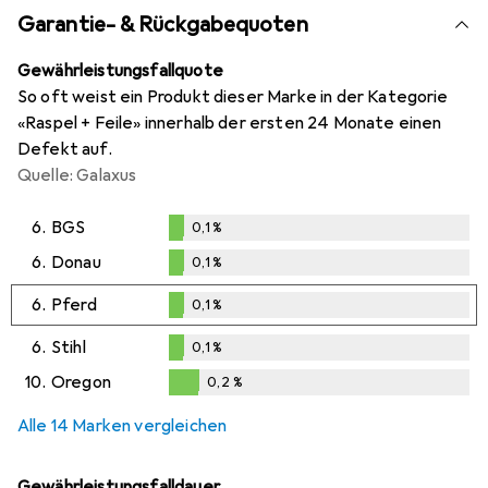
Garantie- & Rückgabequoten
Gewährleistungsfallquote
So oft weist ein Produkt dieser Marke in der Kategorie
«Raspel + Feile» innerhalb der ersten 24 Monate einen
Defekt auf.
Quelle: Galaxus
6.
BGS
0,1
%
0,1
%
6.
Donau
0,1
%
0,1
%
6.
Pferd
0,1
%
0,1
%
6.
Stihl
0,1
%
0,1
%
10.
Oregon
0,2
%
0,2
%
Alle 14 Marken vergleichen
Gewährleistungsfalldauer