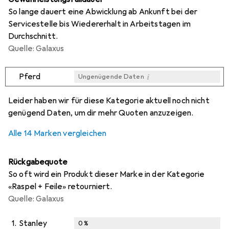
So lange dauert eine Abwicklung ab Ankunft bei der
Servicestelle bis Wiedererhalt in Arbeitstagen im
Durchschnitt.
Quelle: Galaxus
i
Pferd
Ungenügende Daten
i
i
i
i
Ungenügende Daten
Ungenügende Daten
Ungenügende Daten
Ungenügende Daten
Leider haben wir für diese Kategorie aktuell noch nicht
genügend Daten, um dir mehr Quoten anzuzeigen.
Alle 14 Marken vergleichen
Rückgabequote
So oft wird ein Produkt dieser Marke in der Kategorie
«Raspel + Feile» retourniert.
Quelle: Galaxus
1.
Stanley
0
%