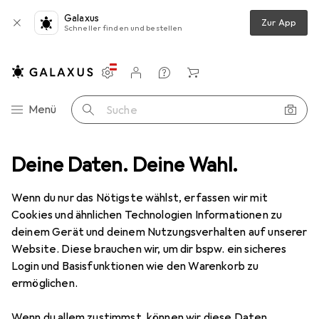
Galaxus
Zur App
Schneller finden und bestellen
Einstellungen
Kundenkonto
Vergleichslisten
Merklisten
Warenkorb
Navigation nach Kategorien
Menü
Suche
leifwerkzeuge
Deine Daten. Deine Wahl.
Raspel + Feile
Pferd Tiefenbegrenzerfeile 200
Wenn du nur das Nötigste wählst, erfassen wir mit
Cookies und ähnlichen Technologien Informationen zu
2 Bilder
deinem Gerät und deinem Nutzungsverhalten auf unserer
Website. Diese brauchen wir, um dir bspw. ein sicheres
EUR
99,16
Login und Basisfunktionen wie den Warenkorb zu
Pferd
Tiefenbegrenzerfeile 200
ermöglichen.
Hieb 2, 200 mm
Wenn du allem zustimmst, können wir diese Daten