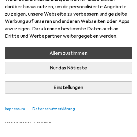
Preis in EUR inkl. MwSt.
darüber hinaus nutzen, um dir personalisierte Angebote
zu zeigen, unsere Webseite zu verbessern und gezielte
Bewertungen
Werbung auf unseren und anderen Webseiten oder Apps
1
anzuzeigen. Dazu können bestimmte Daten auch an
Dritte und Werbepartner weitergegeben werden.
Zwischen Do, 20.8. und Do, 27.8. geliefert
Allem zustimmen
Mehr als 10 Stück an Lager beim Lieferanten
Benachrichtigen, wenn schneller verfügbar
Nur das Nötigste
Einstellungen
In den Warenkorb
Vergleichen
Merken
Impressum
Datenschutzerklärung
kostenloser Versand