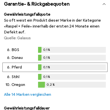
Garantie- & Rückgabequoten
Gewährleistungsfallquote
So oft weist ein Produkt dieser Marke in der Kategorie
«Raspel + Feile» innerhalb der ersten 24 Monate einen
Defekt auf.
Quelle: Galaxus
6.
BGS
0,1
%
0,1
%
6.
Donau
0,1
%
0,1
%
6.
Pferd
0,1
%
0,1
%
6.
Stihl
0,1
%
0,1
%
10.
Oregon
0,2
%
0,2
%
Alle 14 Marken vergleichen
Gewährleistungsfalldauer