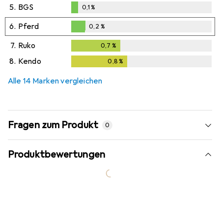
5.
BGS
0,1
%
0,1
%
6.
Pferd
0,2
%
0,2
%
7.
Ruko
0,7
%
0,7
%
8.
Kendo
0,8
%
0,8
%
Alle 14 Marken vergleichen
Fragen zum Produkt
0
Produktbewertungen