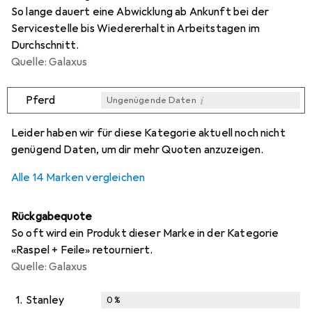
So lange dauert eine Abwicklung ab Ankunft bei der
Servicestelle bis Wiedererhalt in Arbeitstagen im
Durchschnitt.
Quelle: Galaxus
i
Pferd
Ungenügende Daten
i
i
i
i
Ungenügende Daten
Ungenügende Daten
Ungenügende Daten
Ungenügende Daten
Leider haben wir für diese Kategorie aktuell noch nicht
genügend Daten, um dir mehr Quoten anzuzeigen.
Alle 14 Marken vergleichen
Rückgabequote
So oft wird ein Produkt dieser Marke in der Kategorie
«Raspel + Feile» retourniert.
Quelle: Galaxus
1.
Stanley
0
%