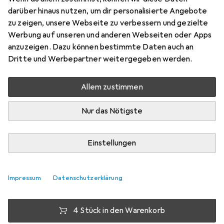
darüber hinaus nutzen, um dir personalisierte Angebote
Preis in EUR inkl. MwSt.
zu zeigen, unsere Webseite zu verbessern und gezielte
Werbung auf unseren und anderen Webseiten oder Apps
Bewertungen
anzuzeigen. Dazu können bestimmte Daten auch an
1
Dritte und Werbepartner weitergegeben werden.
Allem zustimmen
Zwischen Do, 20.8. und Mi, 26.8. geliefert
Mehr als 10 Stück an Lager beim Lieferanten
Nur das Nötigste
Benachrichtigen, wenn schneller verfügbar
Einstellungen
1 Stück
2 Stück
3 Stück
4 Stück
EUR
11,55
EUR
9,95
EUR
9,21
EUR
8,42
pro Stück
pro Stück
pro Stück
pro Stück
Impressum
Datenschutzerklärung
−
14
%
−
20
%
−
27
%
4 Stück in den Warenkorb