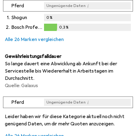
i
Pferd
Ungenügende Daten
1.
Shogun
0
%
2.
Bosch Professional Zubehör
0,3
%
i
i
Ungenügende Daten
Ungenügende Daten
0,3
%
Alle 26 Marken vergleichen
Gewährleistungsfalldauer
So lange dauert eine Abwicklung ab Ankunft bei der
Servicestelle bis Wiedererhalt in Arbeitstagen im
Durchschnitt.
Quelle: Galaxus
i
Pferd
Ungenügende Daten
i
i
i
i
Ungenügende Daten
Ungenügende Daten
Ungenügende Daten
Ungenügende Daten
Leider haben wir für diese Kategorie aktuell noch nicht
genügend Daten, um dir mehr Quoten anzuzeigen.