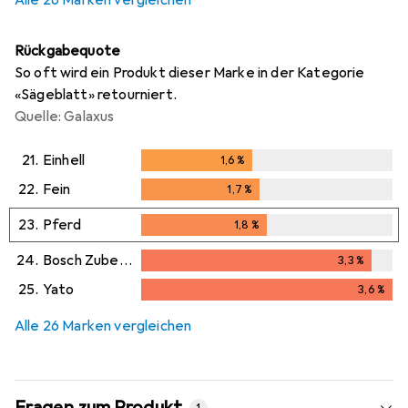
Alle 26 Marken vergleichen
Rückgabequote
So oft wird ein Produkt dieser Marke in der Kategorie
«Sägeblatt» retourniert.
Quelle: Galaxus
21.
Einhell
1,6
%
1,6
%
22.
Fein
1,7
%
1,7
%
23.
Pferd
1,8
%
1,8
%
24.
Bosch Zubehör
3,3
%
3,3
%
25.
Yato
3,6
%
3,6
%
Alle 26 Marken vergleichen
Fragen zum Produkt