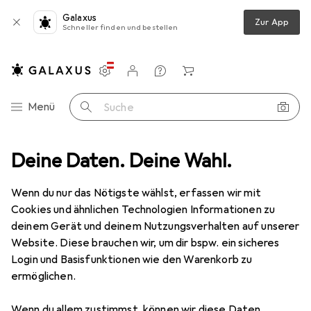
Galaxus
Zur App
Schneller finden und bestellen
Einstellungen
Kundenkonto
Vergleichslisten
Merklisten
Warenkorb
Navigation nach Kategorien
Menü
Suche
n + Schneiden
Deine Daten. Deine Wahl.
Sägeblatt
Pferd Trennscheibe EHT 19 SG STEEL
Wenn du nur das Nötigste wählst, erfassen wir mit
Cookies und ähnlichen Technologien Informationen zu
4 Bilder
deinem Gerät und deinem Nutzungsverhalten auf unserer
Website. Diese brauchen wir, um dir bspw. ein sicheres
MENGENRABATT
Login und Basisfunktionen wie den Warenkorb zu
ermöglichen.
EUR
8,42
Spare
EUR
12,52
Pferd
Trennscheibe EHT 19 SG STEEL
Wenn du allem zustimmst, können wir diese Daten