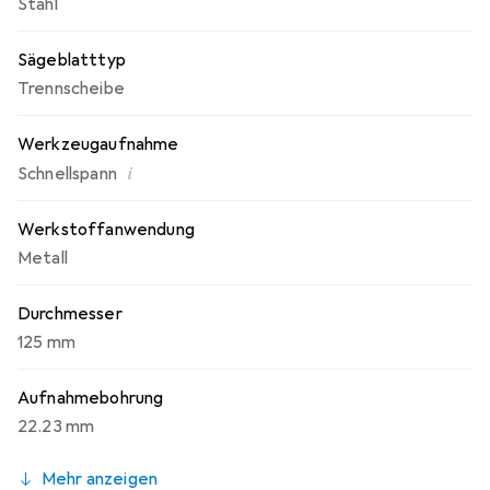
Stahl
Umsetzung in den hochmodernen Fertigungsstätten
garantieren die hohen Qualitäts- und
Sägeblatttyp
Sicherheitsstandards von Pferd.
Trennscheibe
Werkzeugaufnahme
i
Schnellspann
Werkstoffanwendung
Metall
Durchmesser
125 mm
Aufnahmebohrung
22.23 mm
Mehr anzeigen