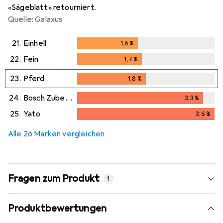
«Sägeblatt» retourniert.
Quelle: Galaxus
21.
Einhell
1,6
%
1,6
%
22.
Fein
1,7
%
1,7
%
23.
Pferd
1,8
%
1,8
%
24.
Bosch Zubehör
3,3
%
3,3
%
25.
Yato
3,6
%
3,6
%
Alle 26 Marken vergleichen
Fragen zum Produkt
1
Produktbewertungen