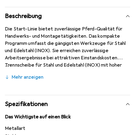
Beschreibung
Die Start-Linie bietet zuverlässige Pferd-Qualität für
Handwerks- und Montagetätigkeiten. Das kompakte
Programm umfasst die gängigsten Werkzeuge für Stahl
und Edelstahl (INOX). Sie erreichen zuverlässige
Arbeitsergebnisse bei attraktiven Einstandskosten.
Trennscheibe für Stahl und Edelstahl (INOX) mit hoher
Trennleistung und solider Standzeit. Werker in aller Welt
Mehr anzeigen
vertrauen Blau und wählen die dünnen Trennscheiben von
Pferd. Das Pferd-Programm bietet dünne Trennscheiben
in vielen verschiedenen Ausführungen und somit für jede
Anwendung die passende Werkzeuglösung - ergonomisch
Spezifikationen
optimiert, effizient und auf höchstem Sicherheitsniveau.
Die dünnen Trennscheiben von Pferd zeichnen sich durch
Das Wichtigste auf einen Blick
ihre besondere Bindungsrezeptur aus. Die intensive
Metallart
Forschungs- und Entwicklungsarbeit und die gezielte