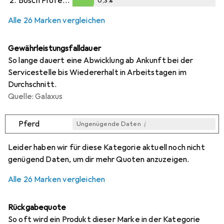
2.
Bosch Professional Zubehör
0,3
%
i
i
Ungenügende Daten
Ungenügende Daten
0,3
%
Alle 26 Marken vergleichen
Gewährleistungsfalldauer
So lange dauert eine Abwicklung ab Ankunft bei der
Servicestelle bis Wiedererhalt in Arbeitstagen im
Durchschnitt.
Quelle: Galaxus
i
Pferd
Ungenügende Daten
i
i
i
i
Ungenügende Daten
Ungenügende Daten
Ungenügende Daten
Ungenügende Daten
Leider haben wir für diese Kategorie aktuell noch nicht
genügend Daten, um dir mehr Quoten anzuzeigen.
Alle 26 Marken vergleichen
Rückgabequote
So oft wird ein Produkt dieser Marke in der Kategorie