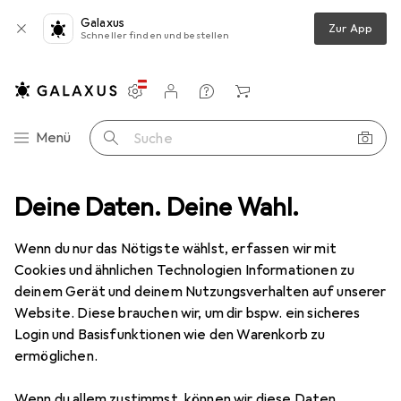
Galaxus
Zur App
Schneller finden und bestellen
Einstellungen
Kundenkonto
Vergleichslisten
Merklisten
Warenkorb
Navigation nach Kategorien
Menü
Suche
erkzeug
Deine Daten. Deine Wahl.
Sägen + Schneiden
Sägeblatt
Pferd Trennscheibe
Wenn du nur das Nötigste wählst, erfassen wir mit
Cookies und ähnlichen Technologien Informationen zu
7 Bilder
deinem Gerät und deinem Nutzungsverhalten auf unserer
Website. Diese brauchen wir, um dir bspw. ein sicheres
EUR
29,72
Login und Basisfunktionen wie den Warenkorb zu
Pferd
Trennscheibe
ermöglichen.
Preis in EUR inkl. MwSt.
Wenn du allem zustimmst, können wir diese Daten