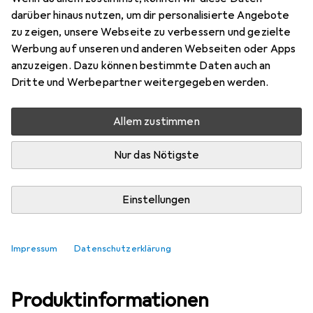
darüber hinaus nutzen, um dir personalisierte Angebote
Bewertungen
zu zeigen, unsere Webseite zu verbessern und gezielte
4
Werbung auf unseren und anderen Webseiten oder Apps
anzuzeigen. Dazu können bestimmte Daten auch an
Dritte und Werbepartner weitergegeben werden.
Zwischen Mo, 17.8. und Mi, 19.8. geliefert
Mehr als 10 Stück an Lager beim Lieferanten
Allem zustimmen
In den Warenkorb
Nur das Nötigste
Vergleichen
Merken
Einstellungen
i
Kostenloser Versand ab 30,–
Impressum
Datenschutzerklärung
Produktinformationen