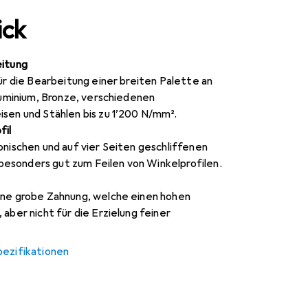
ick
eitung
für die Bearbeitung einer breiten Palette an
Aluminium, Bronze, verschiedenen
sen und Stählen bis zu 1’200 N/mm².
fil
onischen und auf vier Seiten geschliffenen
e besonders gut zum Feilen von Winkelprofilen.
ine grobe Zahnung, welche einen hohen
aber nicht für die Erzielung feiner
pezifikationen