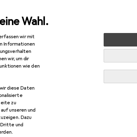
eine Wahl.
erfassen wir mit
zeug + Werkstatt
Handwerkzeug
Schleifwerkzeuge
en Informationen
ungsverhalten
en wir, um dir
funktionen wie den
wir diese Daten
onalisierte
eite zu
 auf unseren und
zuzeigen. Dazu
Dritte und
rden.