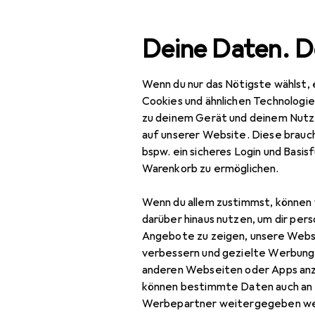
Suche
Deine Daten. D
Wenn du nur das Nötigste wählst, 
Navigation nach Kategorien
Gesamtsortiment
Baumarkt + Garten
Werk
Gesamtsortiment
Cookies und ähnlichen Technologi
zu deinem Gerät und deinem Nutz
Baumarkt + Garten
auf unserer Website. Diese brauch
bspw. ein sicheres Login und Basis
Werkzeug +
Warenkorb zu ermöglichen.
Werkstatt
Wenn du allem zustimmst, können 
Handwerkzeug
darüber hinaus nutzen, um dir pers
Schleifwerkzeuge
Angebote zu zeigen, unsere Webs
verbessern und gezielte Werbung
Beitel + Handhobel
anderen Webseiten oder Apps an
können bestimmte Daten auch an 
Raspel + Feile
Werbepartner weitergegeben we