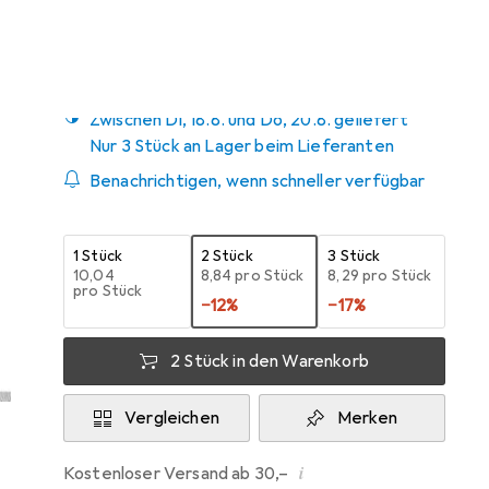
Zwischen Di, 18.8. und Do, 20.8. geliefert
Nur 3 Stück an Lager beim Lieferanten
Benachrichtigen, wenn schneller verfügbar
1 Stück
2 Stück
3 Stück
EUR
10,04
EUR
8,84
pro Stück
EUR
8,29
pro Stück
pro Stück
−
12
%
−
17
%
2 Stück in den Warenkorb
Vergleichen
Merken
i
Kostenloser Versand ab 30,–