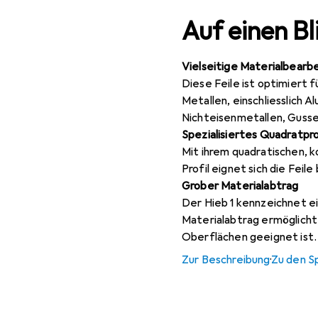
Auf einen Bl
Vielseitige Materialbearb
Diese Feile ist optimiert 
Metallen, einschliesslich 
Nichteisenmetallen, Gussei
Spezialisiertes Quadratpro
Mit ihrem quadratischen, k
Profil eignet sich die Feil
Grober Materialabtrag
Der Hieb 1 kennzeichnet e
Materialabtrag ermöglicht, 
Oberflächen geeignet ist.
Zur Beschreibung
·
Zu den S