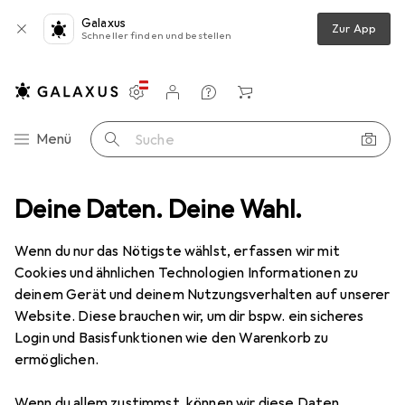
Galaxus
Zur App
Schneller finden und bestellen
Einstellungen
Kundenkonto
Vergleichslisten
Merklisten
Warenkorb
Navigation nach Kategorien
Menü
Suche
leifwerkzeuge
Deine Daten. Deine Wahl.
Raspel + Feile
Pferd Werkstattfeile nach PF H1
Wenn du nur das Nötigste wählst, erfassen wir mit
Cookies und ähnlichen Technologien Informationen zu
10 Bilder
deinem Gerät und deinem Nutzungsverhalten auf unserer
Website. Diese brauchen wir, um dir bspw. ein sicheres
MENGENRABATT
Login und Basisfunktionen wie den Warenkorb zu
ermöglichen.
EUR
8,22
Spare
EUR
2,10
Pferd
Werkstattfeile nach PF H1
Wenn du allem zustimmst, können wir diese Daten