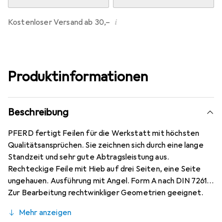
i
Kostenloser Versand ab 30,–
Produktinformationen
Beschreibung
PFERD fertigt Feilen für die Werkstatt mit höchsten
Qualitätsansprüchen. Sie zeichnen sich durch eine lange
Standzeit und sehr gute Abtragsleistung aus.
Rechteckige Feile mit Hieb auf drei Seiten, eine Seite
ungehauen. Ausführung mit Angel. Form A nach DIN 7261.
Zur Bearbeitung rechtwinkliger Geometrien geeignet.
Kreuzhieb zur groben Zerspanung und zum Schruppen.
Mehr anzeigen
Feilen werden in Point-of-Sale-Verpackung inklusive