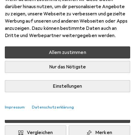
darüber hinaus nutzen, um dir personalisierte Angebote
Hieb 1, 200 mm
zu zeigen, unsere Webseite zu verbessern und gezielte
Preis in EUR inkl. MwSt.
Werbung auf unseren und anderen Webseiten oder Apps
anzuzeigen. Dazu können bestimmte Daten auch an
Bewertungen
Dritte und Werbepartner weitergegeben werden.
Allem zustimmen
Zwischen Mo, 17.8. und Mi, 19.8. geliefert
Nur das Nötigste
7 Stück an Lager beim Lieferanten
1 Stück
2 Stück
3 Stück
4 Stück
Einstellungen
EUR
9,27
EUR
8,22
EUR
7,73
EUR
7,21
pro Stück
pro Stück
pro Stück
pro Stück
−
11
%
−
17
%
−
22
%
Impressum
Datenschutzerklärung
2 Stück in den Warenkorb
Vergleichen
Merken