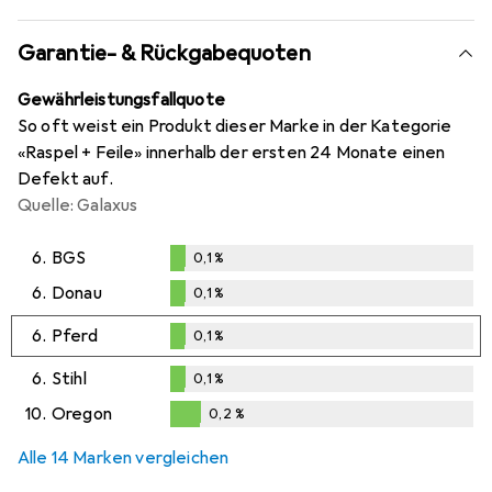
Garantie- & Rückgabequoten
Gewährleistungsfallquote
So oft weist ein Produkt dieser Marke in der Kategorie
«Raspel + Feile» innerhalb der ersten 24 Monate einen
Defekt auf.
Quelle: Galaxus
6.
BGS
0,1
%
0,1
%
6.
Donau
0,1
%
0,1
%
6.
Pferd
0,1
%
0,1
%
6.
Stihl
0,1
%
0,1
%
10.
Oregon
0,2
%
0,2
%
Alle 14 Marken vergleichen