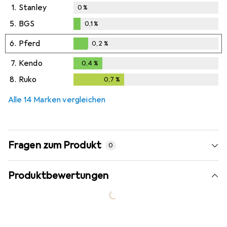
1.
Stanley
0
%
5.
BGS
0,1
%
0,1
%
6.
Pferd
0,2
%
0,2
%
7.
Kendo
0,4
%
0,4
%
8.
Ruko
0,7
%
0,7
%
Alle 14 Marken vergleichen
Fragen zum Produkt
0
Produktbewertungen