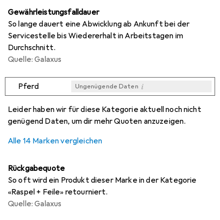
Gewährleistungsfalldauer
So lange dauert eine Abwicklung ab Ankunft bei der
Servicestelle bis Wiedererhalt in Arbeitstagen im
Durchschnitt.
Quelle: Galaxus
i
Pferd
Ungenügende Daten
i
i
i
i
Ungenügende Daten
Ungenügende Daten
Ungenügende Daten
Ungenügende Daten
Leider haben wir für diese Kategorie aktuell noch nicht
genügend Daten, um dir mehr Quoten anzuzeigen.
Alle 14 Marken vergleichen
Rückgabequote
So oft wird ein Produkt dieser Marke in der Kategorie
«Raspel + Feile» retourniert.
Quelle: Galaxus