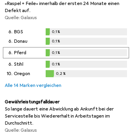
«Raspel + Feile» innerhalb der ersten 24 Monate einen
Defekt auf.
Quelle: Galaxus
6.
BGS
0,1
%
0,1
%
6.
Donau
0,1
%
0,1
%
6.
Pferd
0,1
%
0,1
%
6.
Stihl
0,1
%
0,1
%
10.
Oregon
0,2
%
0,2
%
Alle 14 Marken vergleichen
Gewährleistungsfalldauer
So lange dauert eine Abwicklung ab Ankunft bei der
Servicestelle bis Wiedererhalt in Arbeitstagen im
Durchschnitt.
Quelle: Galaxus