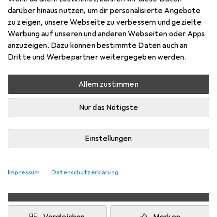
darüber hinaus nutzen, um dir personalisierte Angebote
Hieb 2, 300 mm
zu zeigen, unsere Webseite zu verbessern und gezielte
Preis in EUR inkl. MwSt.
Werbung auf unseren und anderen Webseiten oder Apps
anzuzeigen. Dazu können bestimmte Daten auch an
Bewertungen
Dritte und Werbepartner weitergegeben werden.
1
Allem zustimmen
Zwischen Fr, 14.8. und Di, 18.8. geliefert
Nur das Nötigste
Mehr als 10 Stück an Lager beim Lieferanten
1 Stück
2 Stück
3 Stück
4 Stück
Einstellungen
EUR
14,08
EUR
12,81
EUR
12,23
EUR
11,59
pro Stück
pro Stück
pro Stück
pro Stück
−
9
%
−
13
%
−
18
%
Impressum
Datenschutzerklärung
2 Stück in den Warenkorb