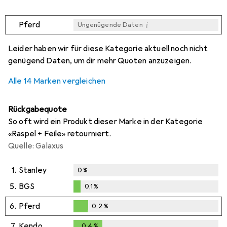
i
Pferd
Ungenügende Daten
i
i
i
i
Ungenügende Daten
Ungenügende Daten
Ungenügende Daten
Ungenügende Daten
Leider haben wir für diese Kategorie aktuell noch nicht
genügend Daten, um dir mehr Quoten anzuzeigen.
Alle 14 Marken vergleichen
Rückgabequote
So oft wird ein Produkt dieser Marke in der Kategorie
«Raspel + Feile» retourniert.
Quelle: Galaxus
1.
Stanley
0
%
5.
BGS
0,1
%
0,1
%
6.
Pferd
0,2
%
0,2
%
7.
Kendo
0,4
%
0,4
%