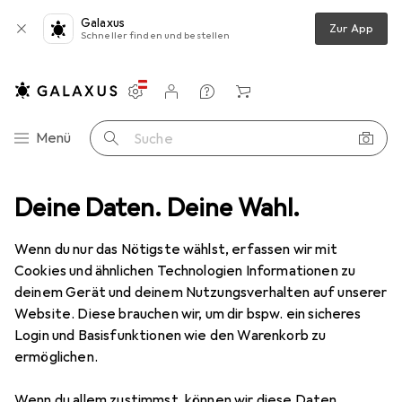
Galaxus
Zur App
Schneller finden und bestellen
Einstellungen
Kundenkonto
Vergleichslisten
Merklisten
Warenkorb
Navigation nach Kategorien
Menü
Suche
leifwerkzeuge
Deine Daten. Deine Wahl.
Raspel + Feile
Pferd Werkstattfeile nach PF H2
Wenn du nur das Nötigste wählst, erfassen wir mit
Cookies und ähnlichen Technologien Informationen zu
9 Bilder
deinem Gerät und deinem Nutzungsverhalten auf unserer
Website. Diese brauchen wir, um dir bspw. ein sicheres
MENGENRABATT
Login und Basisfunktionen wie den Warenkorb zu
ermöglichen.
EUR
12,81
Spare
EUR
2,54
Pferd
Werkstattfeile nach PF H2
Wenn du allem zustimmst, können wir diese Daten