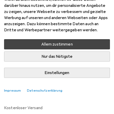
200 mm
darüber hinaus nutzen, um dir personalisierte Angebote
Preis in EUR inkl. MwSt.
zu zeigen, unsere Webseite zu verbessern und gezielte
Werbung auf unseren und anderen Webseiten oder Apps
Bewertungen
anzuzeigen. Dazu können bestimmte Daten auch an
3
Dritte und Werbepartner weitergegeben werden.
Allem zustimmen
Zwischen Do, 3.9. und Di, 22.9. geliefert
Nur 2 Stück an Lager beim Lieferanten
Nur das Nötigste
Benachrichtigen, wenn schneller verfügbar
Einstellungen
In den Warenkorb
Impressum
Datenschutzerklärung
Vergleichen
Merken
kostenloser Versand