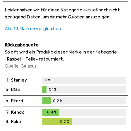
i
i
i
i
Ungenügende Daten
Ungenügende Daten
Ungenügende Daten
Ungenügende Daten
Leider haben wir für diese Kategorie aktuell noch nicht
genügend Daten, um dir mehr Quoten anzuzeigen.
Alle 14 Marken vergleichen
Rückgabequote
So oft wird ein Produkt dieser Marke in der Kategorie
«Raspel + Feile» retourniert.
Quelle: Galaxus
1.
Stanley
0
%
5.
BGS
0,1
%
0,1
%
6.
Pferd
0,2
%
0,2
%
7.
Kendo
0,4
%
0,4
%
8.
Ruko
0,7
%
0,7
%