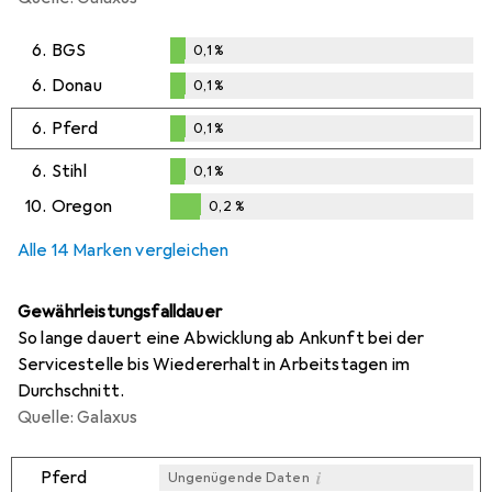
6.
BGS
0,1
%
0,1
%
6.
Donau
0,1
%
0,1
%
6.
Pferd
0,1
%
0,1
%
6.
Stihl
0,1
%
0,1
%
10.
Oregon
0,2
%
0,2
%
Alle 14 Marken vergleichen
Gewährleistungsfalldauer
So lange dauert eine Abwicklung ab Ankunft bei der
Servicestelle bis Wiedererhalt in Arbeitstagen im
Durchschnitt.
Quelle: Galaxus
i
Pferd
Ungenügende Daten