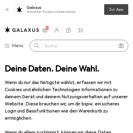
Galaxus
Zur App
Schneller finden und bestellen
Einstellungen
Kundenkonto
Vergleichslisten
Merklisten
Warenkorb
Navigation nach Kategorien
Menü
Suche
Raspel + Feile
Deine Daten. Deine Wahl.
Pferd Werkstattfeilen in Rolltasche 532 WRU 200
Wenn du nur das Nötigste wählst, erfassen wir mit
Cookies und ähnlichen Technologien Informationen zu
5 Bilder
deinem Gerät und deinem Nutzungsverhalten auf unserer
Website. Diese brauchen wir, um dir bspw. ein sicheres
EUR
48,28
Login und Basisfunktionen wie den Warenkorb zu
Pferd
Werkstattfeilen in Rolltasche
ermöglichen.
532 WRU 200
Wenn du allem zustimmst, können wir diese Daten