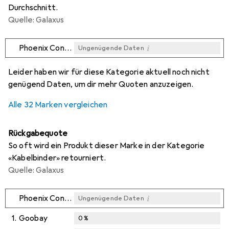
Durchschnitt.
Quelle: Galaxus
i
Phoenix Contact
Ungenügende Daten
i
i
i
i
Ungenügende Daten
Ungenügende Daten
Ungenügende Daten
Ungenügende Daten
Leider haben wir für diese Kategorie aktuell noch nicht
genügend Daten, um dir mehr Quoten anzuzeigen.
Alle 32 Marken vergleichen
Rückgabequote
So oft wird ein Produkt dieser Marke in der Kategorie
«Kabelbinder» retourniert.
Quelle: Galaxus
i
Phoenix Contact
Ungenügende Daten
1.
Goobay
0
%