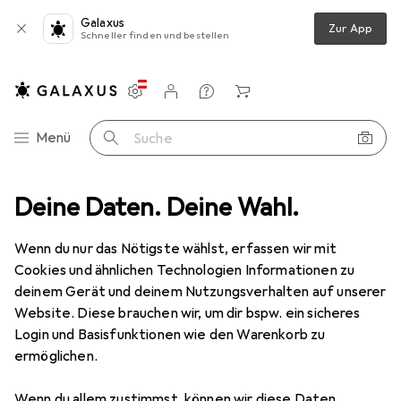
Galaxus
Zur App
Schneller finden und bestellen
Einstellungen
Kundenkonto
Vergleichslisten
Merklisten
Warenkorb
Navigation nach Kategorien
Menü
Suche
Elektroinstallation
Deine Daten. Deine Wahl.
Kabelbinder
Phoenix Contact Kabelbinder
Wenn du nur das Nötigste wählst, erfassen wir mit
Cookies und ähnlichen Technologien Informationen zu
2 Bilder
deinem Gerät und deinem Nutzungsverhalten auf unserer
Website. Diese brauchen wir, um dir bspw. ein sicheres
EUR
35,23
EUR
0,35
/
1Stk.
Login und Basisfunktionen wie den Warenkorb zu
Phoenix Contact
Kabelbinder
ermöglichen.
Kunststoffkabelbinder, 290 mm, 100 Stk.
Wenn du allem zustimmst, können wir diese Daten