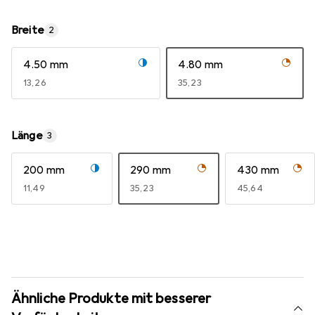
Breite
2
4.50 mm
4.80 mm
EUR
13,26
EUR
35,23
Länge
3
200 mm
290 mm
430 mm
EUR
11,49
EUR
35,23
EUR
45,64
Ähnliche Produkte mit besserer