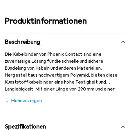
Produktinformationen
Beschreibung
Die Kabelbinder von Phoenix Contact sind eine
zuverlässige Lösung für die schnelle und sichere
Bündelung von Kabeln und anderen Materialien.
Hergestellt aus hochwertigem Polyamid, bieten diese
Kunststoffkabelbinder eine hohe Festigkeit und
Langlebigkeit. Mit einer Länge von 290 mm und einer
Breite von 4,8 mm sind sie vielseitig einsetzbar und
Mehr anzeigen
eignen sich für verschiedene Anwendungen, sowohl im
industriellen als auch im privaten Bereich. Die Kabelbinder
sind in klassischem Schwarz gehalten und können
Bündelungen mit einem maximalen Durchmesser von bis
Spezifikationen