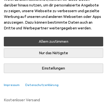
Preis in EUR inkl. MwSt.
darüber hinaus nutzen, um dir personalisierte Angebote
zu zeigen, unsere Webseite zu verbessern und gezielte
Marke
Bewertungen
Werbung auf unseren und anderen Webseiten oder Apps
Mehr von Phoenix
anzuzeigen. Dazu können bestimmte Daten auch an
Contact
Dritte und Werbepartner weitergegeben werden.
Allem zustimmen
Zwischen Do, 3.9. und Do, 10.9. geliefert
Mehr als 10 Stück an Lager beim Lieferanten
Nur das Nötigste
Benachrichtigen, wenn schneller verfügbar
Einstellungen
In den Warenkorb
Impressum
Datenschutzerklärung
Vergleichen
Merken
kostenloser Versand