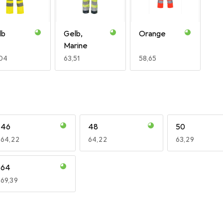
lb
Gelb,
Orange
Marine
R
,04
EUR
63,51
EUR
58,65
46
48
50
EUR
64,22
EUR
64,22
EUR
63,29
64
EUR
69,39