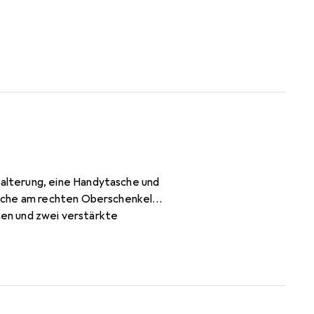
alterung, eine Handytasche und
asche am rechten Oberschenkel,
chen und zwei verstärkte