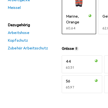
Arbeitsjacke
Meissel
Marine,
Ge
Orange
Dazugehörig
EUR
60,64
EU
62
Arbeitshose
Mehr anzeigen
Kopfschutz
Zubehör Arbeitsschutz
Grösse
8
44
EUR
63,51
56
EUR
65,97
Mehr anzeigen