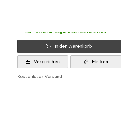
Zwischen Do, 13.8. und Fr, 14.8. geliefert
Nur 1 Stück an Lager beim Lieferanten
In den Warenkorb
Vergleichen
Merken
kostenloser Versand