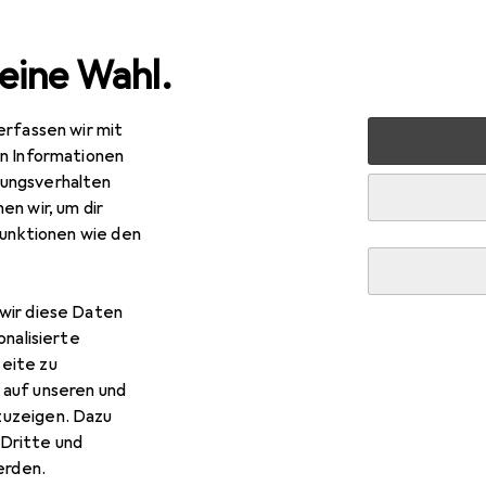
eine Wahl.
erfassen wir mit
n
Gartenbau + Technik
Arbeitssicherheit
Arbeitsbek
en Informationen
ungsverhalten
en wir, um dir
funktionen wie den
wir diese Daten
onalisierte
eite zu
 auf unseren und
zuzeigen. Dazu
Dritte und
rden.