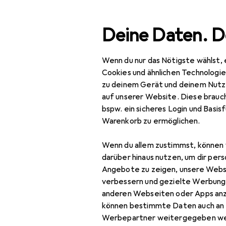
Suche
Deine Daten. D
Wenn du nur das Nötigste wählst, 
Navigation nach Kategorien
Gesamtsortiment
Baumarkt + Garte
Gesamtsortiment
Cookies und ähnlichen Technologi
zu deinem Gerät und deinem Nutz
Baumarkt + Garten
auf unserer Website. Diese brauch
bspw. ein sicheres Login und Basis
Gartenbau + Technik
Warenkorb zu ermöglichen.
Arbeitssicherheit
Wenn du allem zustimmst, können 
Arbeitsbekleidung
darüber hinaus nutzen, um dir pers
Angebote zu zeigen, unsere Webs
Arbeitshose
verbessern und gezielte Werbung
anderen Webseiten oder Apps an
Arbeitsjacke
können bestimmte Daten auch an 
Arbeitsoberteil
Werbepartner weitergegeben we