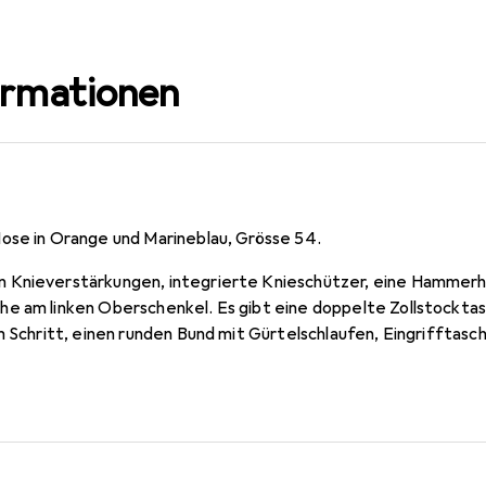
ormationen
ose in Orange und Marineblau, Grösse 54.
 Knieverstärkungen, integrierte Knieschützer, eine Hammerh
e am linken Oberschenkel. Es gibt eine doppelte Zollstockt
m Schritt, einen runden Bund mit Gürtelschlaufen, Eingrifftas
pen und Klettverschluss.