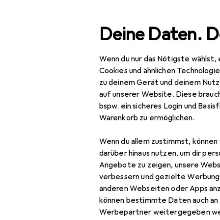
Suche
Deine Daten. D
Wenn du nur das Nötigste wählst, 
Navigation nach Kategorien
Gesamtsortiment
Bau
Gesamtsortiment
Cookies und ähnlichen Technologi
zu deinem Gerät und deinem Nutz
Bauschaum
Baumarkt + Garten
auf unserer Website. Diese brauch
bspw. ein sicheres Login und Basis
Bauen + Renovieren
Warenkorb zu ermöglichen.
Baustoffe
Produkte
Forum
Wenn du allem zustimmst, können 
Bauschaum
darüber hinaus nutzen, um dir pers
Angebote zu zeigen, unsere Webs
Dichtmittel
verbessern und gezielte Werbung
anderen Webseiten oder Apps an
Glas + Plexiglas
können bestimmte Daten auch an 
Holz
Werbepartner weitergegeben we