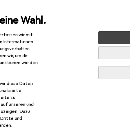
eine Wahl.
erfassen wir mit
markt + Garten
Bauen + Renovieren
Baustoffe
Baus
en Informationen
ungsverhalten
en wir, um dir
funktionen wie den
wir diese Daten
onalisierte
eite zu
 auf unseren und
zuzeigen. Dazu
Dritte und
rden.