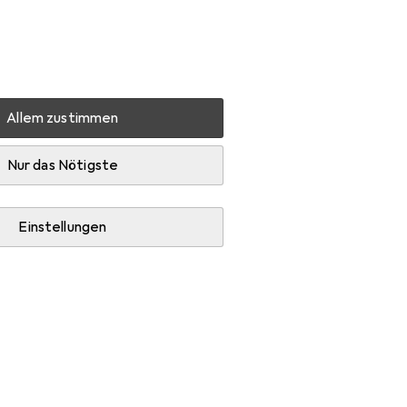
Einstellungen
Kundenkonto
Vergleichslisten
Merklisten
Warenkorb
Anmelden
Allem zustimmen
chaum
Nur das Nötigste
Einstellungen