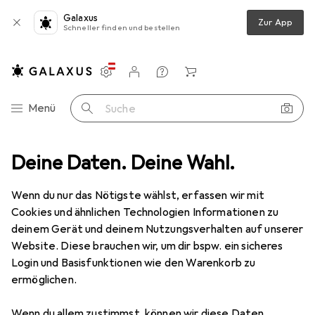
Galaxus
Zur App
Schneller finden und bestellen
Einstellungen
Kundenkonto
Vergleichslisten
Merklisten
Warenkorb
Navigation nach Kategorien
Menü
Suche
Deine Daten. Deine Wahl.
Gesamtsortiment
Baumarkt + Garten
Grill
Feuerschale
Feuerschale
· Feuerstelle
Wenn du nur das Nötigste wählst, erfassen wir mit
Cookies und ähnlichen Technologien Informationen zu
deinem Gerät und deinem Nutzungsverhalten auf unserer
Produkte
Forum
Website. Diese brauchen wir, um dir bspw. ein sicheres
Login und Basisfunktionen wie den Warenkorb zu
ermöglichen.
Wenn du allem zustimmst, können wir diese Daten