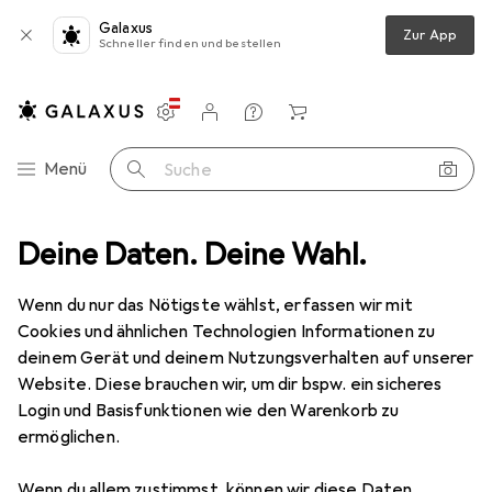
Galaxus
Zur App
Schneller finden und bestellen
Einstellungen
Kundenkonto
Vergleichslisten
Merklisten
Warenkorb
Navigation nach Kategorien
Menü
Suche
Elektrowerkzeug
Deine Daten. Deine Wahl.
Zubehör Elektrowerkzeug
Führungsschiene
Führungsschiene
Wenn du nur das Nötigste wählst, erfassen wir mit
Cookies und ähnlichen Technologien Informationen zu
deinem Gerät und deinem Nutzungsverhalten auf unserer
Produkte
Forum
Website. Diese brauchen wir, um dir bspw. ein sicheres
Login und Basisfunktionen wie den Warenkorb zu
ermöglichen.
Wenn du allem zustimmst, können wir diese Daten