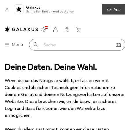
Galaxus
Zur App
Schneller finden und bestellen
Einstellungen
Kundenkonto
Vergleichslisten
Merklisten
Warenkorb
Navigation nach Kategorien
Menü
Suche
Elektroinstallation
Deine Daten. Deine Wahl.
Elektronikwerkzeug
Kabeleinziehsystem
Kabeleinziehsystem
Wenn du nur das Nötigste wählst, erfassen wir mit
Cookies und ähnlichen Technologien Informationen zu
deinem Gerät und deinem Nutzungsverhalten auf unserer
Produkte
Forum
Website. Diese brauchen wir, um dir bspw. ein sicheres
Login und Basisfunktionen wie den Warenkorb zu
ermöglichen.
Wenn du allem zustimmst, können wir diese Daten