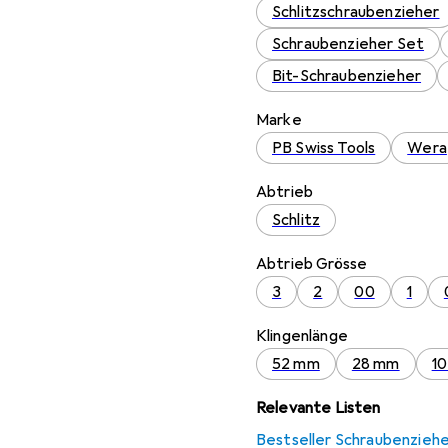
Schlitzschraubenzieher
Schraubenzieher Set
Bit-Schraubenzieher
Marke
PB Swiss Tools
Wera
Abtrieb
Schlitz
Abtrieb Grösse
3
2
00
1
Klingenlänge
52 mm
28 mm
1
Relevante Listen
Bestseller Schraubenzieh