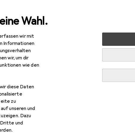
eine Wahl.
erfassen wir mit
markt + Garten
Werkzeug + Werkstatt
Handwerkzeug
en Informationen
ungsverhalten
ieher
· Schraubendreher
en wir, um dir
funktionen wie den
wir diese Daten
onalisierte
eite zu
 auf unseren und
zuzeigen. Dazu
Dritte und
rden.