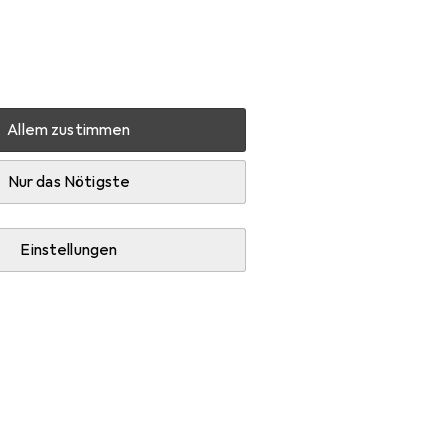
Einstellungen
Kundenkonto
Vergleichslisten
Merklisten
Warenkorb
Anmelden
Allem zustimmen
Schraubwerkzeuge
Schraubenzieher
Nur das Nötigste
Einstellungen