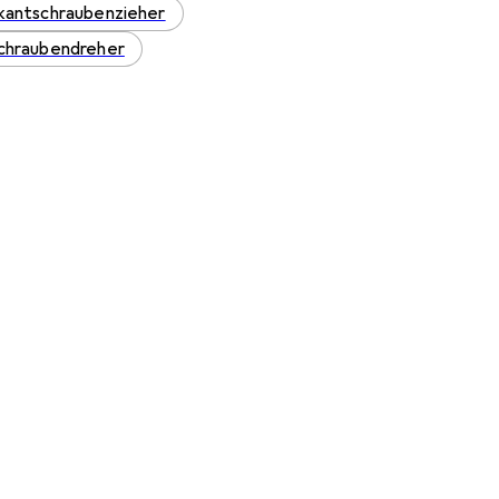
kantschraubenzieher
chraubendreher