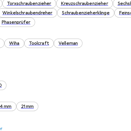
Torxschraubenzieher
Kreuzschraubenzieher
Sechs
Winkelschraubendreher
Schraubenzieherklinge
Feins
Phasenprüfer
Wiha
Toolcraft
Velleman
0
04 mm
21 mm
er