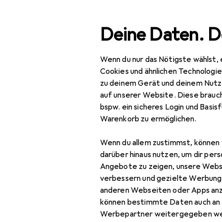
Suche
Deine Daten. D
Wenn du nur das Nötigste wählst, 
Navigation nach Kategorien
Gesamtsortiment
Bau
Gesamtsortiment
Cookies und ähnlichen Technologi
zu deinem Gerät und deinem Nutz
Schraubenz
Baumarkt + Garten
auf unserer Website. Diese brauch
bspw. ein sicheres Login und Basis
Werkzeug +
Warenkorb zu ermöglichen.
Werkstatt
Produkte
Forum
Wenn du allem zustimmst, können 
Handwerkzeug
darüber hinaus nutzen, um dir pers
Schraubwerkzeuge
Angebote zu zeigen, unsere Webs
verbessern und gezielte Werbung
Drehmomentschlüssel
anderen Webseiten oder Apps an
können bestimmte Daten auch an 
Ratsche
Werbepartner weitergegeben we