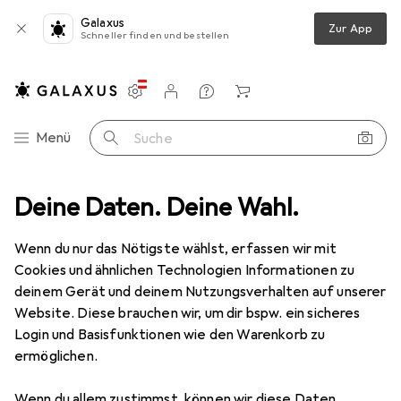
Galaxus
Zur App
Schneller finden und bestellen
Einstellungen
Kundenkonto
Vergleichslisten
Merklisten
Warenkorb
Navigation nach Kategorien
Menü
Suche
ortiment
Deine Daten. Deine Wahl.
Baumarkt + Garten
Bad + Sanitär
Spiegelschrank
Spiegelschrank
Wenn du nur das Nötigste wählst, erfassen wir mit
Cookies und ähnlichen Technologien Informationen zu
deinem Gerät und deinem Nutzungsverhalten auf unserer
Produkte
Forum
Website. Diese brauchen wir, um dir bspw. ein sicheres
Login und Basisfunktionen wie den Warenkorb zu
ermöglichen.
Wenn du allem zustimmst, können wir diese Daten