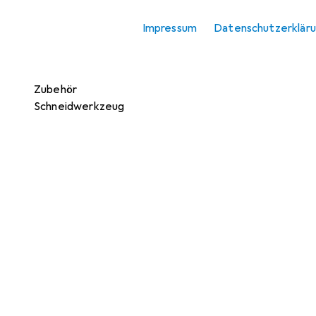
Schleifmittel
Impressum
Datenschutzerklär
Schraubwerkzeuge
Werkzeugkoffer
Zubehör
Schneidwerkzeug