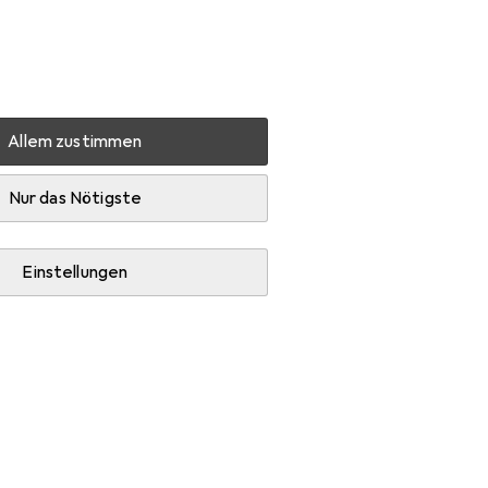
Einstellungen
Kundenkonto
Vergleichslisten
Merklisten
Warenkorb
Anmelden
Allem zustimmen
Handwerkzeug
Hammer
Nur das Nötigste
Einstellungen