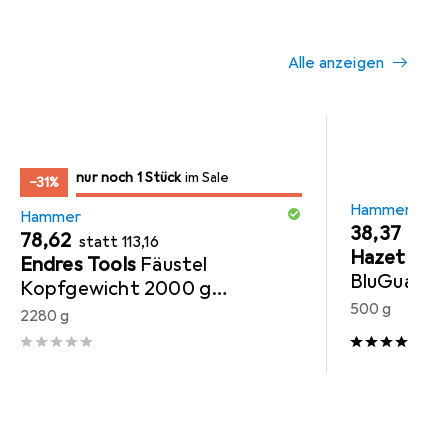
Alle anzeigen
noch 1 Stück
nur noch 1 Stück
im Sale
im Sale
−31%
Hammer
Hammer
EUR
38,37
EUR
EUR
78,62
statt
113,16
Hazet
Sch
Endres Tools
Fäustel
BluGuard 
Kopfgewicht 2000 g
320 mm
500 g
funkenfrei
2280 g
2