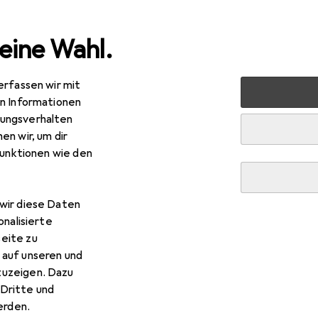
eine Wahl.
erfassen wir mit
verkauf
Baumarkt + Garten
Werkzeug + Werkstatt
en Informationen
ungsverhalten
f Hammer
en wir, um dir
funktionen wie den
wir diese Daten
onalisierte
eite zu
 auf unseren und
zuzeigen. Dazu
Dritte und
rden.