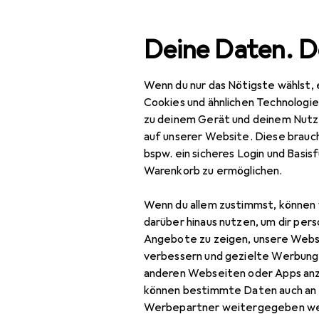
Suche
Deine Daten. D
Wenn du nur das Nötigste wählst, 
Navigation nach Kategorien
Gesamtsortiment
Aus
Gesamtsortiment
Cookies und ähnlichen Technologi
zu deinem Gerät und deinem Nutz
Ausverkau
Ausverkauf
auf unserer Website. Diese brauch
bspw. ein sicheres Login und Basis
Baumarkt + Garten
Warenkorb zu ermöglichen.
Werkzeug +
Wenn du allem zustimmst, können 
Werkstatt
darüber hinaus nutzen, um dir pers
Handwerkzeug
Angebote zu zeigen, unsere Webs
verbessern und gezielte Werbung
Hammer
anderen Webseiten oder Apps an
können bestimmte Daten auch an 
Hilfswerkzeuge
Werbepartner weitergegeben we