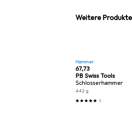
Weitere Produkte
Hammer
EUR
67,73
PB Swiss Tools
Schlosserhammer
442 g
5