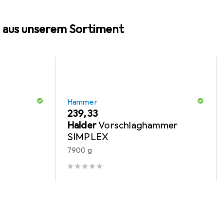
 aus unserem Sortiment
Hammer
EUR
239,33
Halder
Vorschlaghammer
SIMPLEX
7900 g