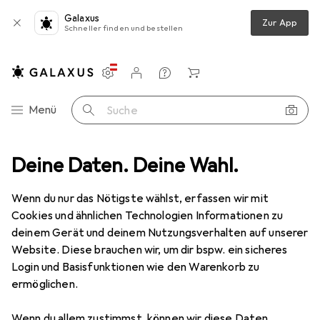
Galaxus
Zur App
Schneller finden und bestellen
Einstellungen
Kundenkonto
Vergleichslisten
Merklisten
Warenkorb
Navigation nach Kategorien
Menü
Suche
Deine Daten. Deine Wahl.
Gesamtsortiment
Spielzeug
Verkleidung + Party
Verkleidung + Party
Wenn du nur das Nötigste wählst, erfassen wir mit
Cookies und ähnlichen Technologien Informationen zu
deinem Gerät und deinem Nutzungsverhalten auf unserer
Entdecken
Forum
Website. Diese brauchen wir, um dir bspw. ein sicheres
Login und Basisfunktionen wie den Warenkorb zu
ermöglichen.
Diskussionen in Verkleidung + Party
Diskussion starten
Wenn du allem zustimmst, können wir diese Daten