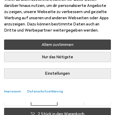
darüber hinaus nutzen, um dir personalisierte Angebote
Preis in EUR inkl. MwSt.
zu zeigen, unsere Webseite zu verbessern und gezielte
Werbung auf unseren und anderen Webseiten oder Apps
Marke
Bewertungen
anzuzeigen. Dazu können bestimmte Daten auch an
Mehr von Creativ
21
Dritte und Werbepartner weitergegeben werden.
Company
Allem zustimmen
Zwischen Fr, 21.8. und Fr, 28.8. geliefert
Nur das Nötigste
Mehr als 10 Stück an Lager beim Lieferanten
Benachrichtigen, wenn schneller verfügbar
Einstellungen
1 Stück
2 Stück
3 Stück
4 Stück
EUR
12,94
EUR
11,58
EUR
10,95
EUR
10,28
Impressum
Datenschutzerklärung
pro Stück
pro Stück
pro Stück
pro Stück
−
11
%
−
15
%
−
21
%
2 Stück in den Warenkorb