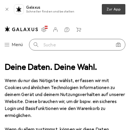
Galaxus
Zur App
Schneller finden und bestellen
Einstellungen
Kundenkonto
Vergleichslisten
Merklisten
Warenkorb
Navigation nach Kategorien
Menü
Suche
astelgrundmaterial
Deine Daten. Deine Wahl.
Bastelperlen
Creativ Company Holzperlen
Wenn du nur das Nötigste wählst, erfassen wir mit
Cookies und ähnlichen Technologien Informationen zu
6 Bilder
deinem Gerät und deinem Nutzungsverhalten auf unserer
Website. Diese brauchen wir, um dir bspw. ein sicheres
MENGENRABATT
Login und Basisfunktionen wie den Warenkorb zu
ermöglichen.
EUR
11,58
Spare
EUR
2,72
Creativ Company
Holzperlen
Wenn du allem zustimmst, können wir diese Daten